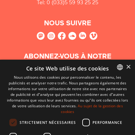
Tel: 0 (033)5 59 93 25 25
NOUS SUIVRE
ABONNEZ-VOUS À NOTRE
NEWSLETTER
×
Ce site Web utilise des cookies
Nous utilisons des cookies pour personnaliser le contenu, les
S'abonner
publicités et analyser notre trafic. Nous partageons également des
BASQUE
informations sur votre utilisation de notre site avec nos partenaires
FRENCH
de publicité et d"analyse qui peuvent les combiner avec d"autres
informations que vous leur avez fournies ou qu"ils ont collectées lors
SPANISH
de votre utilisation de leurs services.
Au sujet de la gestion des
cookies
ENGLISH
STRICTEMENT NÉCESSAIRES
PERFORMANCE