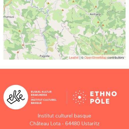
Leaflet
| ©
OpenStreetMap
contributors
Institut culturel basque
Château Lota - 64480 Ustaritz