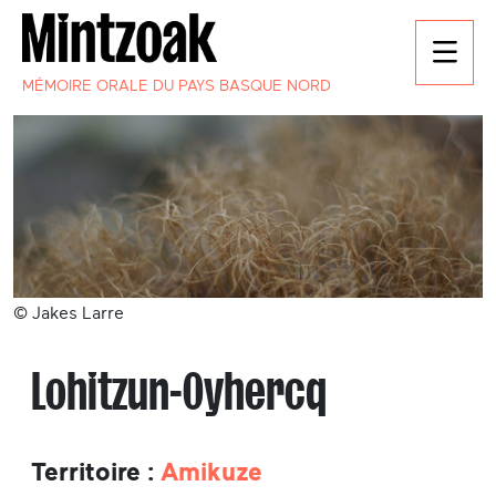
MÉMOIRE ORALE DU PAYS BASQUE NORD
© Jakes Larre
Lohitzun-Oyhercq
Territoire :
Amikuze