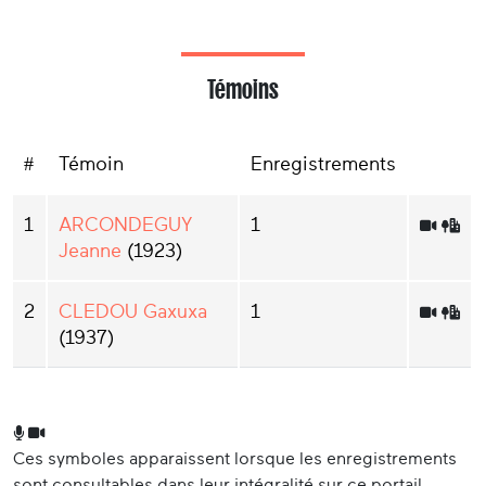
Témoins
#
Témoin
Enregistrements
1
ARCONDEGUY
1
Jeanne
(1923)
2
CLEDOU Gaxuxa
1
(1937)
Ces symboles apparaissent lorsque les enregistrements
sont consultables dans leur intégralité sur ce portail.