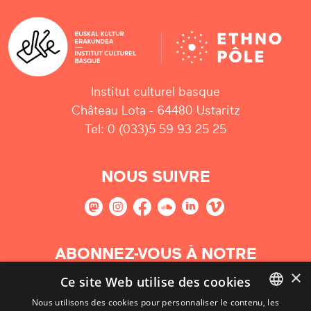
Institut culturel basque
Château Lota - 64480 Ustaritz
Tel: 0 (033)5 59 93 25 25
NOUS SUIVRE
ABONNEZ-VOUS À NOTRE
NEWSLETTER
×
Ce site Web utilise des cookies
Nous utilisons des cookies pour personnaliser le contenu, les
S'abonner