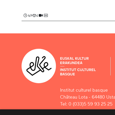
Luixa CALDERON
4 min
Institut culturel basque
Château Lota - 64480 Usta
Tel: 0 (033)5 59 93 25 25