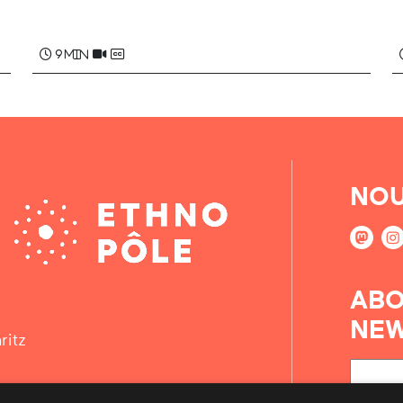
Benoît TAUZIN
9 min
NOU
ABO
NEW
ritz