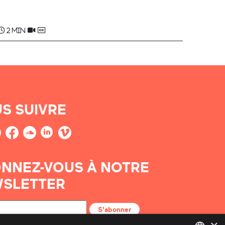
Jean-Pierre (Janpierra) HARISPURU
2 min
S SUIVRE
NNEZ-VOUS À NOTRE
SLETTER
S'abonner