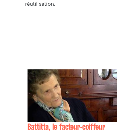
réutilisation.
Battitta, le facteur-coiffeur