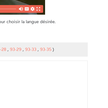
ur choisir la langue désirée.
-28
,
93-29
,
93-33
,
93-35
)