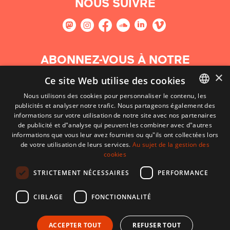
NOUS SUIVRE
ABONNEZ-VOUS À NOTRE
NEWSLETTER
×
Ce site Web utilise des cookies
Nous utilisons des cookies pour personnaliser le contenu, les
S'abonner
publicités et analyser notre trafic. Nous partageons également des
BASQUE
informations sur votre utilisation de notre site avec nos partenaires
FRENCH
de publicité et d"analyse qui peuvent les combiner avec d"autres
informations que vous leur avez fournies ou qu"ils ont collectées lors
SPANISH
de votre utilisation de leurs services.
Au sujet de la gestion des
cookies
ENGLISH
STRICTEMENT NÉCESSAIRES
PERFORMANCE
CIBLAGE
FONCTIONNALITÉ
ACCEPTER TOUT
REFUSER TOUT