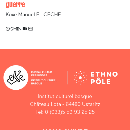
guerre
Koxe Manuel ELICECHE
5 min
Institut culturel basque
Château Lota - 64480 Ustaritz
Tel: 0 (033)5 59 93 25 25