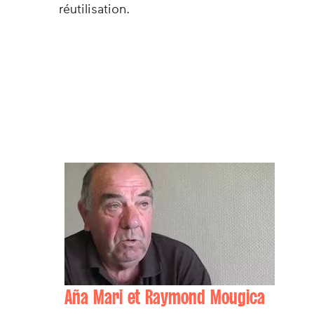
réutilisation.
Aña Mari et Raymond Mougica