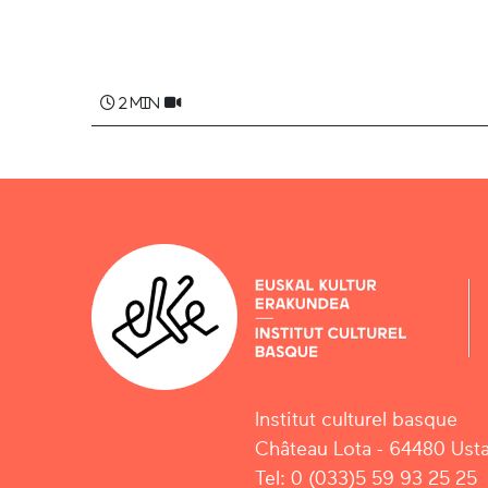
Raymond MOUGICA , Aña Mari MOUGICA
2 min
Institut culturel basque
Château Lota - 64480 Usta
Tel: 0 (033)5 59 93 25 25