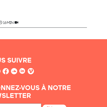
Frantxa LAMOTHE , Germaine
ERRANDONEA , Marina HIRIGOYEN ...
16 min
S SUIVRE
NNEZ-VOUS À NOTRE
SLETTER