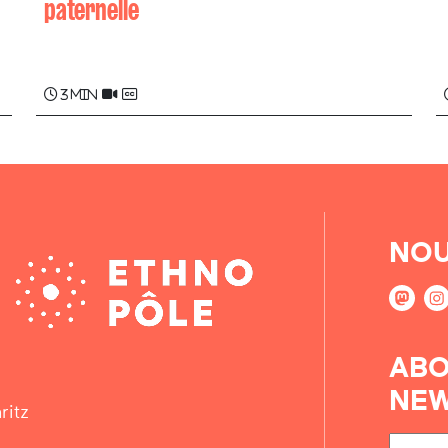
paternelle
Yvonne HUARTE
3 min
NOU
ABO
NEW
ritz