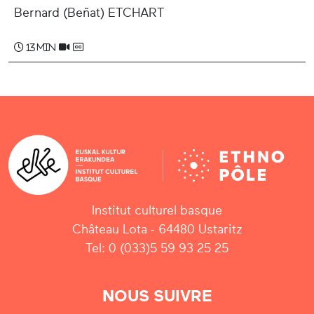
Bernard (Beñat) ETCHART
13 min
Institut culturel basque
Château Lota - 64480 Ustaritz
Tel: 0 (033)5 59 93 25 25
NOUS SUIVRE