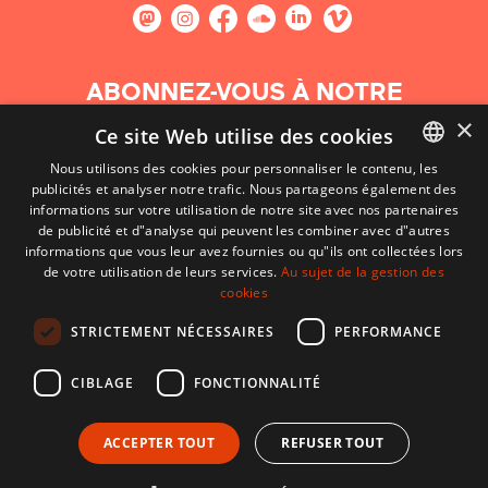
ABONNEZ-VOUS À NOTRE
NEWSLETTER
×
Ce site Web utilise des cookies
Nous utilisons des cookies pour personnaliser le contenu, les
S'abonner
publicités et analyser notre trafic. Nous partageons également des
BASQUE
informations sur votre utilisation de notre site avec nos partenaires
FRENCH
de publicité et d"analyse qui peuvent les combiner avec d"autres
informations que vous leur avez fournies ou qu"ils ont collectées lors
SPANISH
de votre utilisation de leurs services.
Au sujet de la gestion des
cookies
ENGLISH
STRICTEMENT NÉCESSAIRES
PERFORMANCE
CIBLAGE
FONCTIONNALITÉ
ACCEPTER TOUT
REFUSER TOUT
CONTACT
CONDITIONS D'UTILISATION
MENTIONS LÉGALES