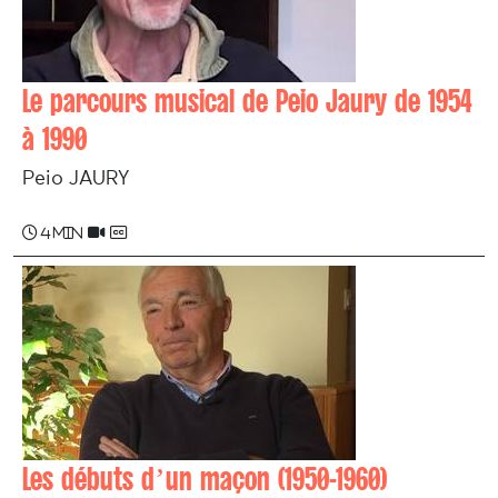
Le parcours musical de Peio Jaury de 1954
à 1990
Peio JAURY
4 min
Les débuts d’un maçon (1950-1960)