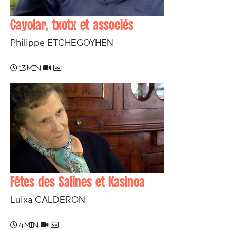
Cayolar, txotx et associés
Philippe ETCHEGOYHEN
13 min
Fêtes des Salines et Kasinoa
Luixa CALDERON
4 min