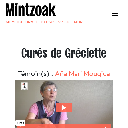
MÉMOIRE ORALE DU PAYS BASQUE NORD
Curés de Gréciette
Témoin(s) :
Aña Mari Mougica