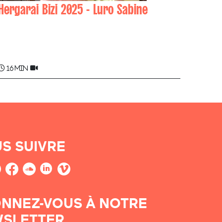
Hergarai Bizi 2025 - Luro Sabine
Sabine LURO
16 min
S SUIVRE
NNEZ-VOUS À NOTRE
SLETTER