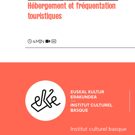
Hébergement et fréquentation
touristiques
Ernest ETCHEVERS
4 min
Institut culturel basque