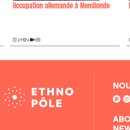
Occupation allemande à Mendionde
Marie DAGORRET
2 min
NOU
ABO
NEW