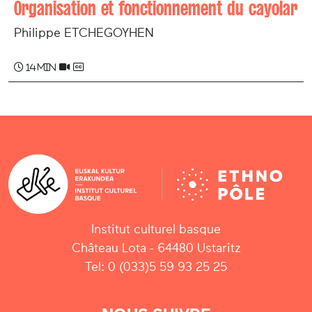
Organisation et fonctionnement du cayolar
Philippe ETCHEGOYHEN
14 min
Institut culturel basque
Château Lota - 64480 Ustaritz
Tel: 0 (033)5 59 93 25 25