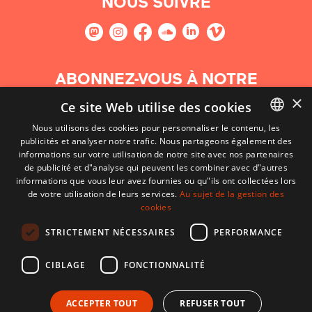
NOUS SUIVRE
ABONNEZ-VOUS À NOTRE
NEWSLETTER
×
Ce site Web utilise des cookies
Nous utilisons des cookies pour personnaliser le contenu, les
S'abonner
publicités et analyser notre trafic. Nous partageons également des
BASQUE
informations sur votre utilisation de notre site avec nos partenaires
FRENCH
de publicité et d"analyse qui peuvent les combiner avec d"autres
informations que vous leur avez fournies ou qu"ils ont collectées lors
SPANISH
de votre utilisation de leurs services.
Au sujet de la gestion des
cookies
ENGLISH
STRICTEMENT NÉCESSAIRES
PERFORMANCE
CIBLAGE
FONCTIONNALITÉ
ACCEPTER TOUT
REFUSER TOUT