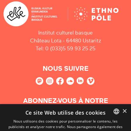
Institut culturel basque
Château Lota - 64480 Ustaritz
Tel: 0 (033)5 59 93 25 25
NOUS SUIVRE
ABONNEZ-VOUS À NOTRE
NEWSLETTER
×
Ce site Web utilise des cookies
Nous utilisons des cookies pour personnaliser le contenu, les
S'abonner
publicités et analyser notre trafic. Nous partageons également des
BASQUE