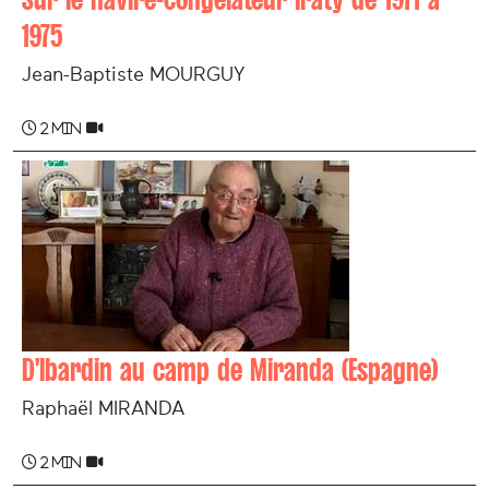
1975
Jean-Baptiste MOURGUY
2 min
D'Ibardin au camp de Miranda (Espagne)
Raphaël MIRANDA
2 min