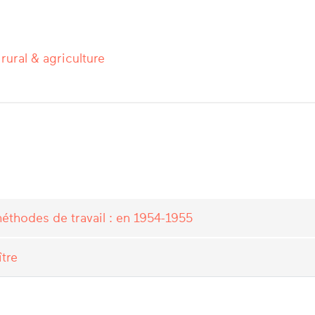
ural & agriculture
éthodes de travail : en 1954-1955
tre