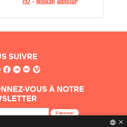
152 - Maixan Albistur
S SUIVRE
NNEZ-VOUS À NOTRE
SLETTER
S'abonner
×