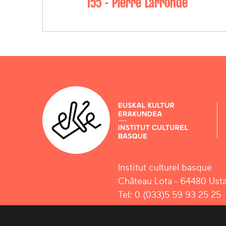
155 - Pierre Larronde
Institut culturel basque
Château Lota - 64480 Usta
Tel: 0 (033)5 59 93 25 25