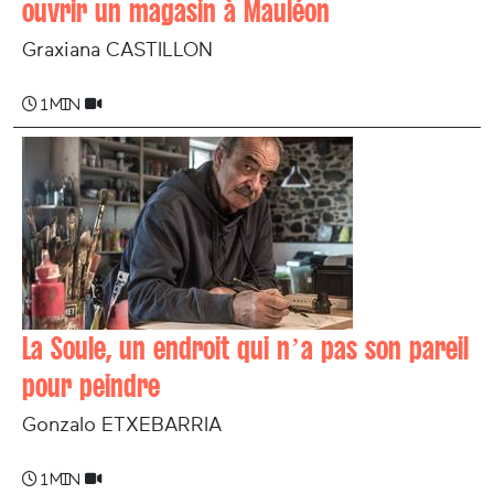
ouvrir un magasin à Mauléon
Graxiana CASTILLON
1 min
La Soule, un endroit qui n’a pas son pareil
pour peindre
Gonzalo ETXEBARRIA
1 min