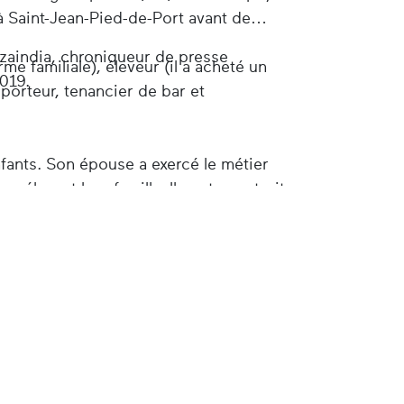
à Saint-Jean-Pied-de-Port avant de
zaindia, chroniqueur de presse
erme familiale), éleveur (il a acheté un
019.
porteur, tenancier de bar et
nfants. Son épouse a exercé le métier
en élevant leur famille. Ils ont construit
qui faisait office de bar.
 son village et de la Navarre (il a écrit