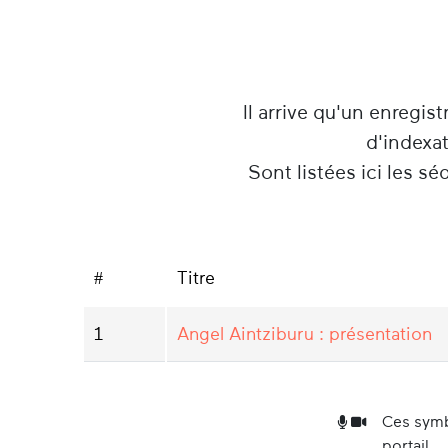
Il arrive qu'un enregist
d'indexa
Sont listées ici les s
#
Titre
1
Angel Aintziburu : présentation
Ces symb
portail.