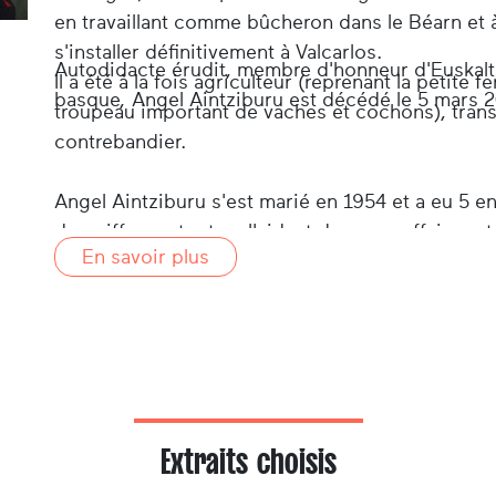
en travaillant comme bûcheron dans le Béarn et 
s'installer définitivement à Valcarlos.
Autodidacte érudit, membre d'honneur d'Euskalt
Il a été à la fois agriculteur (reprenant la petite f
basque, Angel Aintziburu est décédé le 5 mars 2
troupeau important de vaches et cochons), trans
contrebandier.
Angel Aintziburu s'est marié en 1954 et a eu 5 e
de coiffeuse, tout en l'aidant dans ses affaires et 
En savoir plus
en 1965 la maison qu'ils habitent actuellement et 
Depuis sa retraite, Angel fouille dans l'histoire de
deux ouvrages).
Extraits choisis