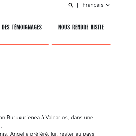
|
Français
 DES TÉMOIGNAGES
NOUS RENDRE VISITE
ison Buruxurienea à Valcarlos, dans une
).
is. Angel a préféré, lui, rester au pays