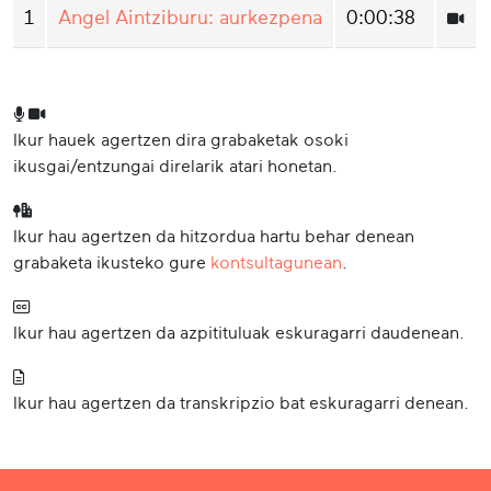
1
Angel Aintziburu: aurkezpena
0:00:38
Ikur hauek agertzen dira grabaketak osoki
ikusgai/entzungai direlarik atari honetan.
Ikur hau agertzen da hitzordua hartu behar denean
grabaketa ikusteko gure
kontsultagunean
.
Ikur hau agertzen da azpitituluak eskuragarri daudenean.
Ikur hau agertzen da transkripzio bat eskuragarri denean.