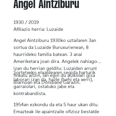
Angel Aintziburu
1930 / 2019
Afiliazio herria: Luzaide
Angel Aintziburu 1930ko uztailaren 3an
sortua da Luzaide Buruxurienean, 8
haurrideko familia batean. 3 anai
Ameriketara joan dira. Angelek nahiago
izan du herrian gelditu: Luzaiden arrunt
Sortetxeko etxaldearen segida harturik
finkatu aitzin, lan egin du aizkolari gisa
laborari izan da, hazle (behi eta xerri),
Biarnoan eta Donibane Garazin.
garraiolari, ostatuko jabe eta
kontrabandista.
1954an ezkondu da eta 5 haur ukan ditu.
Emazteak ile-apaintzaile ofizioz bestalde