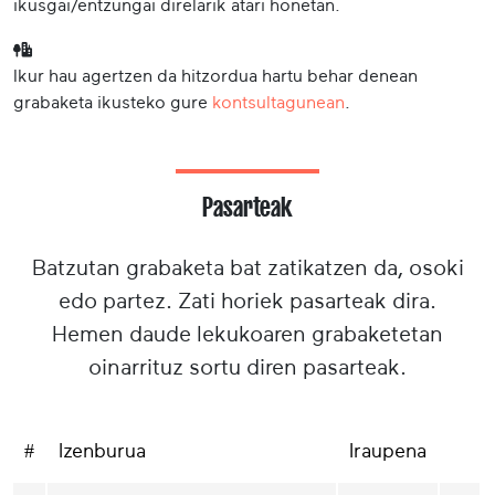
ikusgai/entzungai direlarik atari honetan.
Ikur hau agertzen da hitzordua hartu behar denean
grabaketa ikusteko gure
kontsultagunean
.
Pasarteak
Batzutan grabaketa bat zatikatzen da, osoki
edo partez. Zati horiek pasarteak dira.
Hemen daude lekukoaren grabaketetan
oinarrituz sortu diren pasarteak.
#
Izenburua
Iraupena