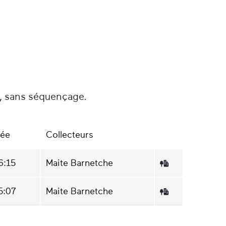
é, sans séquençage.
rée
Collecteurs
6:15
Maite Barnetche
5:07
Maite Barnetche