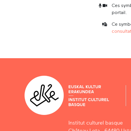
Ces symb
portail.
Ce symbo
consultat
Institut culturel basque
Château Lota - 64480 Usta