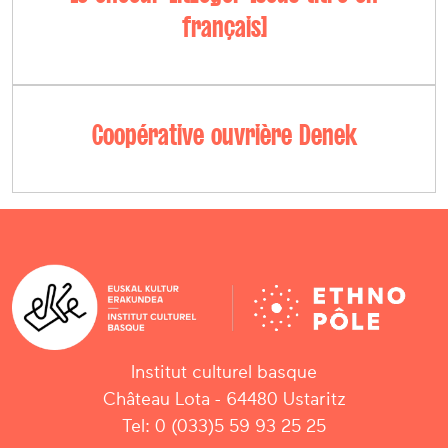
français]
Coopérative ouvrière Denek
Institut culturel basque
Château Lota - 64480 Ustaritz
Tel: 0 (033)5 59 93 25 25