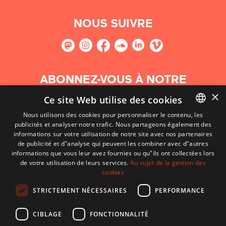
NOUS SUIVRE
ABONNEZ-VOUS À NOTRE
NEWSLETTER
×
Ce site Web utilise des cookies
Nous utilisons des cookies pour personnaliser le contenu, les
S'abonner
publicités et analyser notre trafic. Nous partageons également des
BASQUE
informations sur votre utilisation de notre site avec nos partenaires
FRENCH
de publicité et d"analyse qui peuvent les combiner avec d"autres
informations que vous leur avez fournies ou qu"ils ont collectées lors
SPANISH
de votre utilisation de leurs services.
Au sujet de la gestion des
cookies
ENGLISH
STRICTEMENT NÉCESSAIRES
PERFORMANCE
CIBLAGE
FONCTIONNALITÉ