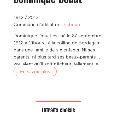
1912 / 2013
Commune d'affiliation :
Ciboure
Dominique Douat est né le 27 septembre
1912 à Ciboure, à la colline de Bordagain,
dans une famille de six enfants. Ni ses
parents, ni plus tard ses beaux-parents ne
voulaient qu'il soit pêcheur, tellement le
métier, à une époque, était dur.Dominique
En savoir plus
s'est donc tourné vers la charpente de
marine, s'installant à son compte dès
1941. Il a participé au passage de la
pêche à la sardine à celle du thon, avec
notamment dès 1947 l'installation de
Extraits choisis
viviers, d'abord sur le pont puis intégrés