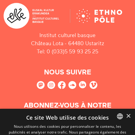
Institut culturel basque
Château Lota - 64480 Ustaritz
Tel: 0 (033)5 59 93 25 25
NOUS SUIVRE
ABONNEZ-VOUS À NOTRE
NEWSLETTER
×
Ce site Web utilise des cookies
Nous utilisons des cookies pour personnaliser le contenu, les
S'abonner
publicités et analyser notre trafic. Nous partageons également des
BASQUE