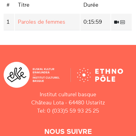
#
Titre
Durée
1
Paroles de femmes
0:15:59
Institut culturel basque
Château Lota - 64480 Ustaritz
Tel: 0 (033)5 59 93 25 25
NOUS SUIVRE