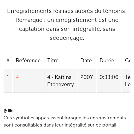
Enregistrements réalisés auprès du témoins.
Remarque : un enregistrement est une
captation dans son intégralité, sans
séquençage.
#
Référence
Titre
Date
Durée
Col
1
4
4 - Kattina
2007
0:33:06
Ter
Etcheverry
Lek
Ces symboles apparaissent lorsque les enregistrements
sont consultables dans leur intégralité sur ce portail.