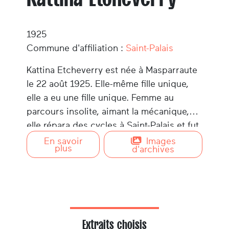
1925
Commune d'affiliation :
Saint-Palais
Kattina Etcheverry est née à Masparraute
le 22 août 1925. Elle-même fille unique,
elle a eu une fille unique. Femme au
parcours insolite, aimant la mécanique,
elle répara des cycles à Saint-Palais et fut
chauffeur de taxi. Sportive, elle aimait
En savoir
Images
plus
d'archives
aller à la pêche et assister aux courses de
voitures.
Extraits choisis