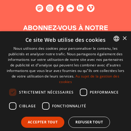
ABONNEZ-VOUS À NOTRE
NEWSLETTER
×
Ce site Web utilise des cookies
Nous utilisons des cookies pour personnaliser le contenu, les
S'abonner
publicités et analyser notre trafic. Nous partageons également des
BASQUE
informations sur votre utilisation de notre site avec nos partenaires
FRENCH
de publicité et d"analyse qui peuvent les combiner avec d"autres
informations que vous leur avez fournies ou qu"ils ont collectées lors
SPANISH
de votre utilisation de leurs services.
Au sujet de la gestion des
cookies
ENGLISH
STRICTEMENT NÉCESSAIRES
PERFORMANCE
CIBLAGE
FONCTIONNALITÉ
ACCEPTER TOUT
REFUSER TOUT