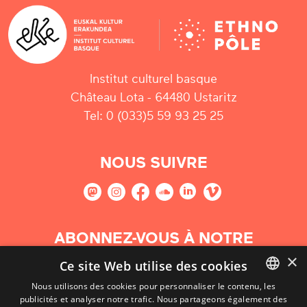
Institut culturel basque
Château Lota - 64480 Ustaritz
Tel: 0 (033)5 59 93 25 25
NOUS SUIVRE
ABONNEZ-VOUS À NOTRE
NEWSLETTER
×
Ce site Web utilise des cookies
Nous utilisons des cookies pour personnaliser le contenu, les
S'abonner
publicités et analyser notre trafic. Nous partageons également des
BASQUE