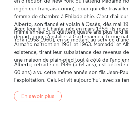
en direction de New York où l'attend Madame H
ingénieur français connu), pour qui elle travaill
femme de chambre à Philadelphie. C'est d'ailleur
Alberto, son fiancé et voisin à Ossès, dès mai 19
Avec leur fille Chantal née en mars 1959, ils re
même année puis quittent quatre ans plus tard l
départ, pour s'installer à Gaztenaenea, ferme nat
York (1958-1960), en se mettant au service d'un
Armand naîtront en 1961 et 1963. Mamaddi et Albe
existence, tirant leur subsistance des revenus d
une maison de plain-pied tout à côté de l'ancien
Alberto, retraité en 1986 (à 64 ans), est décédé
60 ans) a vu cette même année son fils Jean-Paul
l'exploitation. Celui-ci vit aujourd'hui, avec sa f
En savoir plus