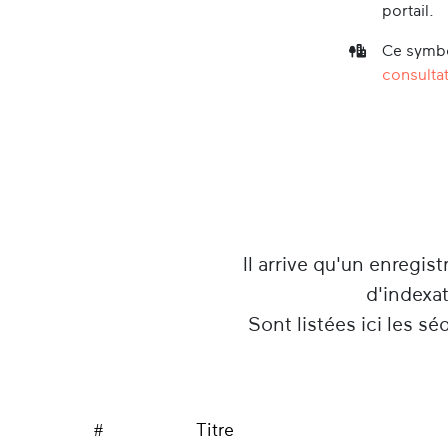
portail.
Ce symbo
consultat
Il arrive qu'un enregist
d'indexa
Sont listées ici les s
#
Titre