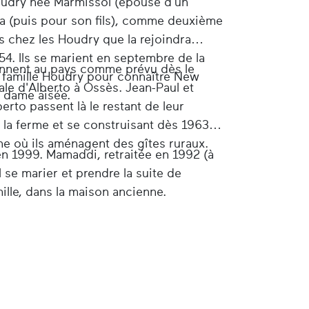
oudry née Marmissol (épouse d'un
era (puis pour son fils), comme deuxième
s chez les Houdry que la rejoindra
54. Ils se marient en septembre de la
viennent au pays comme prévu dès le
a famille Houdry pour connaître New
ale d'Alberto à Ossès. Jean-Paul et
e dame aisée.
rto passent là le restant de leur
e la ferme et se construisant dès 1963
ne où ils aménagent des gîtes ruraux.
 en 1999. Mamaddi, retraitée en 1992 (à
 se marier et prendre la suite de
amille, dans la maison ancienne.