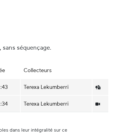
é, sans séquençage.
ée
Collecteurs
8:43
Terexa Lekumberri
8:34
Terexa Lekumberri
es dans leur intégralité sur ce