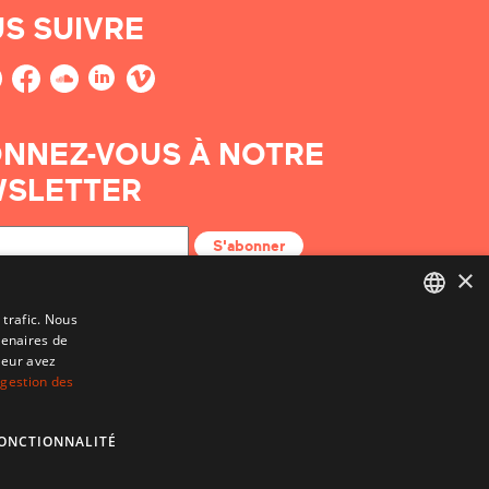
S SUIVRE
NNEZ-VOUS À NOTRE
SLETTER
S'abonner
×
 trafic. Nous
tenaires de
BASQUE
leur avez
FRENCH
 gestion des
SPANISH
ONCTIONNALITÉ
ENGLISH