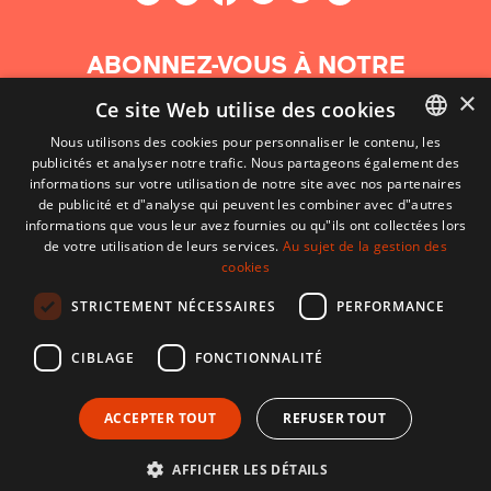
ABONNEZ-VOUS À NOTRE
NEWSLETTER
×
Ce site Web utilise des cookies
Nous utilisons des cookies pour personnaliser le contenu, les
S'abonner
publicités et analyser notre trafic. Nous partageons également des
BASQUE
informations sur votre utilisation de notre site avec nos partenaires
FRENCH
de publicité et d"analyse qui peuvent les combiner avec d"autres
informations que vous leur avez fournies ou qu"ils ont collectées lors
SPANISH
de votre utilisation de leurs services.
Au sujet de la gestion des
cookies
ENGLISH
STRICTEMENT NÉCESSAIRES
PERFORMANCE
CIBLAGE
FONCTIONNALITÉ
ACCEPTER TOUT
REFUSER TOUT
CONTACT
CONDITIONS D'UTILISATION
MENTIONS LÉGALES
AFFICHER LES DÉTAILS
Développé par CodeSyntax. CMS :
Django
.