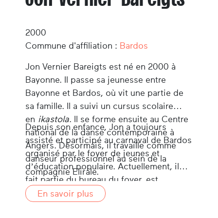
2000
Commune d'affiliation :
Bardos
Jon Vernier Bareigts est né en 2000 à
Bayonne. Il passe sa jeunesse entre
Bayonne et Bardos, où vit une partie de
sa famille. Il a suivi un cursus scolaire
en
ikastola
. Il se forme ensuite au Centre
Depuis son enfance, Jon a toujours
national de la danse contemporaine à
assisté et participé au carnaval de Bardos
Angers. Désormais, il travaille comme
organisé par le foyer de jeunes et
danseur professionnel au sein de la
d’éducation populaire. Actuellement, il
compagnie Elirale.
fait partie du bureau du foyer, est
professeur de danse basque, et participe
En savoir plus
à l’organisation d’événements à Bardos.