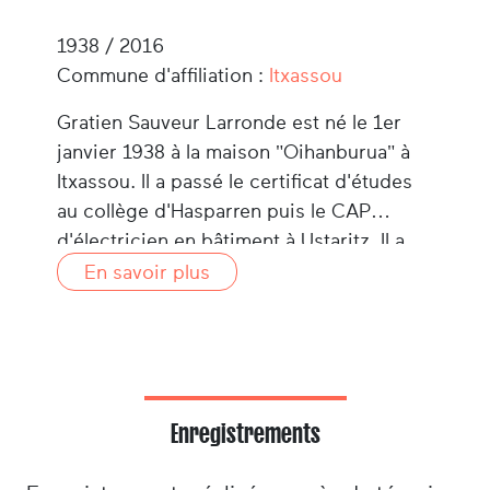
1938 / 2016
Commune d'affiliation :
Itxassou
Gratien Sauveur Larronde est né le 1er
janvier 1938 à la maison "Oihanburua" à
Itxassou. Il a passé le certificat d'études
au collège d'Hasparren puis le CAP
d'électricien en bâtiment à Ustaritz. Il a
vécu et travaillé à Oihanburua jusqu'à son
En savoir plus
service militaire en 1960. Ensuite, il a
travaillé comme électricien pour une
compagnie pétrolière au Sahara en
Algérie jusqu'en 1967. Il s'installe ensuite
à Ciboure et devient artisan reprographe
Enregistrements
à Saint-Jean-de-Luz, de 1968 à 1998. Il
s'est marié en 1965 et a eu 3 enfants. Son