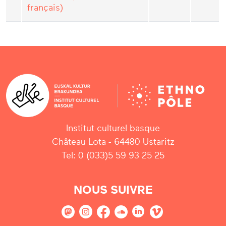
français)
Institut culturel basque
Château Lota - 64480 Ustaritz
Tel: 0 (033)5 59 93 25 25
NOUS SUIVRE