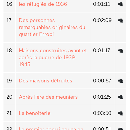
16
les réfugiés de 1936
0:01:11
17
Des personnes
0:02:09
remarquables originaires du
quartier Errobi
18
Maisons construites avant et
0:01:17
après la guerre de 1939-
1945
19
Des maisons détruites
0:00:57
20
Après l'ère des meuniers
0:01:25
21
La benoîterie
0:03:50
22
Le premier aberri eguna en
0:00:51