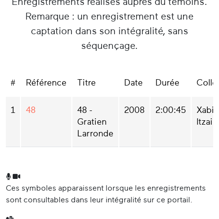
Enregistrements réalisés auprès du témoins.
témoignage a par ailleurs été recueilli
Remarque : un enregistrement est une
danns le cadre de cette collecte.
captation dans son intégralité, sans
séquençage.
#
Référence
Titre
Date
Durée
Colle
1
48
48 -
2008
2:00:45
Xabie
Gratien
Itzain
Larronde
Ces symboles apparaissent lorsque les enregistrements
sont consultables dans leur intégralité sur ce portail.