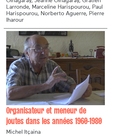
Olhagaray, Jeanne Olhagaray, Gratien
Larronde, Marceline Harispourou, Paul
Harispourou, Norberto Aguerre, Pierre
Iharour
Organisateur et meneur de
joutes dans les années 1960-1980
Michel Itçaina