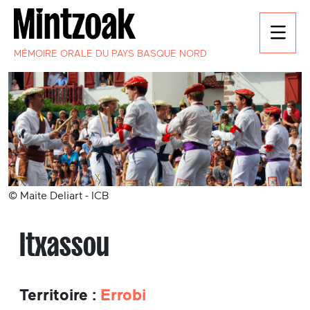
MÉMOIRE ORALE DU PAYS BASQUE NORD
© Maite Deliart - ICB
Itxassou
Territoire :
Errobi