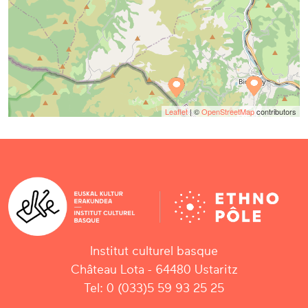
Leaflet
| ©
OpenStreetMap
contributors
Institut culturel basque
Château Lota - 64480 Ustaritz
Tel: 0 (033)5 59 93 25 25