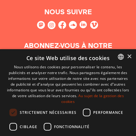
NOUS SUIVRE
ABONNEZ-VOUS À NOTRE
NEWSLETTER
×
Ce site Web utilise des cookies
Nous utilisons des cookies pour personnaliser le contenu, les
S'abonner
publicités et analyser notre trafic. Nous partageons également des
BASQUE
informations sur votre utilisation de notre site avec nos partenaires
FRENCH
de publicité et d"analyse qui peuvent les combiner avec d"autres
informations que vous leur avez fournies ou qu"ils ont collectées lors
SPANISH
de votre utilisation de leurs services.
Au sujet de la gestion des
cookies
ENGLISH
STRICTEMENT NÉCESSAIRES
PERFORMANCE
CIBLAGE
FONCTIONNALITÉ