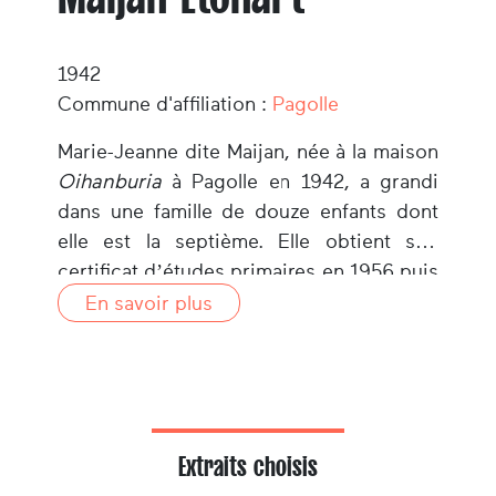
1942
Commune d'affiliation :
Pagolle
Marie-Jeanne dite Maijan, née à la maison
Oihanburia
à Pagolle en 1942, a grandi
dans une famille de douze enfants dont
elle est la septième. Elle obtient son
certificat d’études primaires en 1956 puis
travaille comme domestique à Pagolle,
En savoir plus
Saint-Palais et Salies. Elle se dirige vers
Lourdes en 1958 où elle sera employée,
jusqu’à son retour à la maison natale en
1969. Mariée et mère de deux enfants,
quatre autres enfants naîtront à
Extraits choisis
Oihanburia que Maijan et Pierre feront