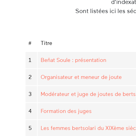
d'indexa
Sont listées ici les s
#
Titre
1
Beñat Soule : présentation
2
Organisateur et meneur de joute
3
Modérateur et juge de joutes de berts
4
Formation des juges
5
Les femmes bertsolari du XIXème sièc