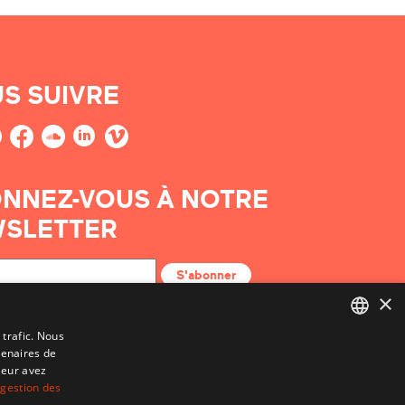
S SUIVRE
NNEZ-VOUS À NOTRE
SLETTER
S'abonner
×
 trafic. Nous
tenaires de
BASQUE
leur avez
FRENCH
 gestion des