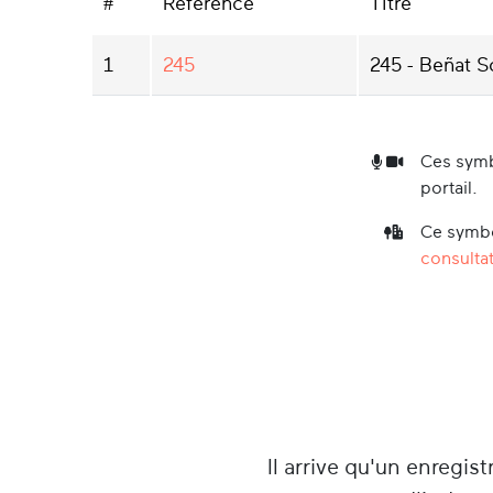
#
Référence
Titre
1
245
245 - Beñat S
Ces symb
portail.
Ce symbo
consultat
Il arrive qu'un enregist