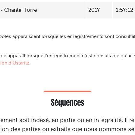
Chantal Torre
est née en Autriche en 1947 bien qu
 - Chantal Torre
2017
1:57:12
Provence. La famille, composée de 6 enfants (3 
3 après) a suivi le père, militaire de carrière, au
Grenoble où Chantal a fréquenté le lycée Stendh
oles apparaissent lorsque les enregistrements sont consultabl
Lyon (lycée de filles Edouard Herriot et universi
Ayant connu Miguel à Toulouse en avril 1968, elle l
le apparaît lorsque l'enregistrement n'est consultable qu'au 
Burgos durant son service militaire. Ramenée à la
ion d'Ustaritz
.
suspectée elle aussi d’activités illicites, elle s’
avec Miguel fin 1970. En avril 1972, 15 jours avan
obtient le CAPES de Sciences Économiques et So
Dax (1972-1974) et à Bayonne jusqu’à sa retraite
de Foix).
Séquences
Miguel et Chantal ont tous les deux été impliqu
rement soit indexé, en partie ou en intégralité. Il ré
(enseignement immersif en langue basque, appre
tion des parties ou extraits que nous nommons s
politiques (Parti socialiste unifié-PSU puis mou