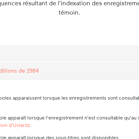
équences résultant de l'indexation des enregistrem
économiques (notamment Chantal) des années 1
témoin.
ditions de 1984
oles apparaissent lorsque les enregistrements sont consultabl
le apparaît lorsque l'enregistrement n'est consultable qu'au 
ion d'Ustaritz
.
le apparaît lorsque des sous-titres sont disponibles.