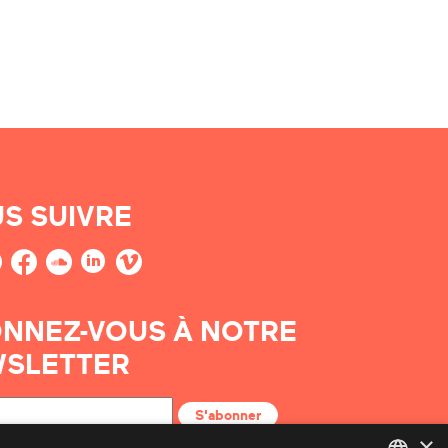
S SUIVRE
NNEZ-VOUS À NOTRE
SLETTER
S'abonner
×