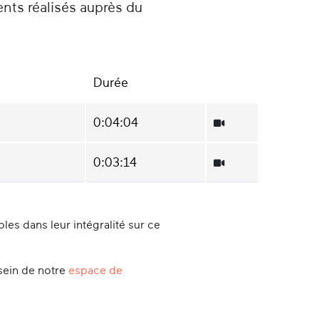
ents réalisés auprès du
970-1980.
Durée
0:04:04
0:03:14
es dans leur intégralité sur ce
sein de notre
espace de