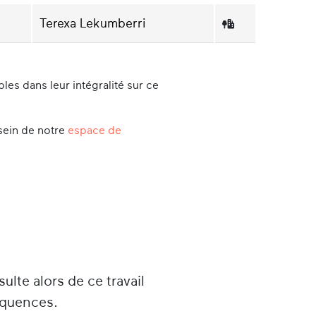
e sa famille soit originaire de
Terexa Lekumberri
nés avant la Seconde Guerre mondiale,
 gré de ses mutations : d’abord à
al jusqu’en 6ème (1950-1958) puis à
es dans leur intégralité sur ce
té de 1958 à 1968).
e suit à Bilbao et lui rend visite à
sein de notre
espace de
 frontière par la police espagnole car
installe en Pays basque Nord et se marie
t la naissance de son premier fils, elle
ciales qui lui permettra d’enseigner à
 (1974-2004 : lycée Paul Bert puis Louis
és dans les mouvements culturels
sulte alors de ce travail
ntissage du basque aux adultes),
équences.
vements nationalistes basques) et