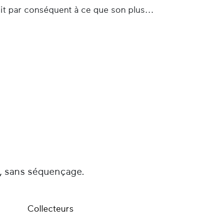
ait par conséquent à ce que son plus
dans une "académie" tenue par trois
 ans), la poursuit pendant un an au
niversité Pontificale de Comillas en
 à Salamanque (1965-1966) puis à
 il rencontre Chantal.
ire disciplinaire à Burgos durant l’année
 communisme et de liens avec
8), ils sont contraints de revenir au
ur engagement politique est mal vu
timité dès leur arrivée et leurs trois
é, sans séquençage.
.
 les liqueurs Izarra (1972-1991) puis
Collecteurs
a de Cambo (1991-2004).