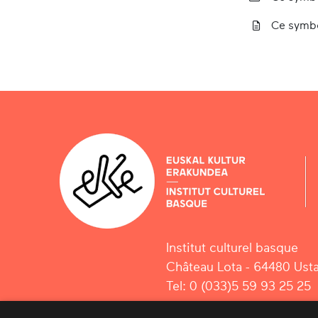
Ce symbo
Institut culturel basque
Château Lota - 64480 Usta
Tel: 0 (033)5 59 93 25 25