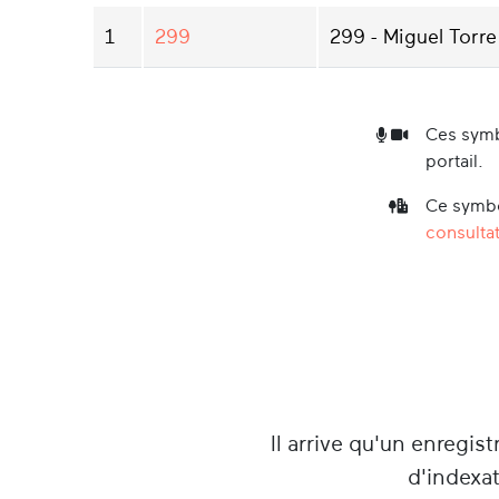
1
299
299 - Miguel Torre
Ces symb
portail.
Ce symbo
consultat
Il arrive qu'un enregist
d'indexa