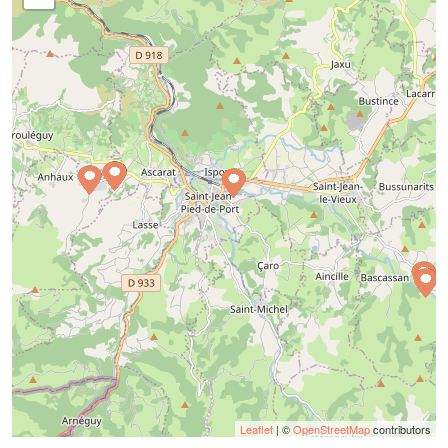
Leaflet
| ©
OpenStreetMap
contributors