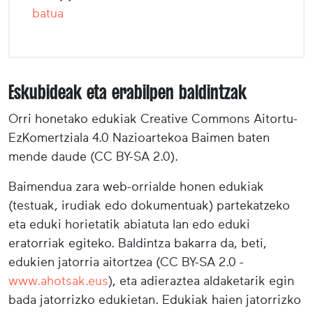
batua
Eskubideak eta erabilpen baldintzak
Orri honetako edukiak Creative Commons Aitortu-
EzKomertziala 4.0 Nazioartekoa Baimen baten
mende daude (CC BY-SA 2.0).
Baimendua zara web-orrialde honen edukiak
(testuak, irudiak edo dokumentuak) partekatzeko
eta eduki horietatik abiatuta lan edo eduki
eratorriak egiteko. Baldintza bakarra da, beti,
edukien jatorria aitortzea (CC BY-SA 2.0 -
www.ahotsak.eus
), eta adieraztea aldaketarik egin
bada jatorrizko edukietan. Edukiak haien jatorrizko