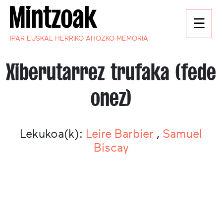
IPAR EUSKAL HERRIKO AHOZKO MEMORIA
Xiberutarrez trufaka (fede
onez)
Lekukoa(k):
Leire Barbier
,
Samuel
Biscay