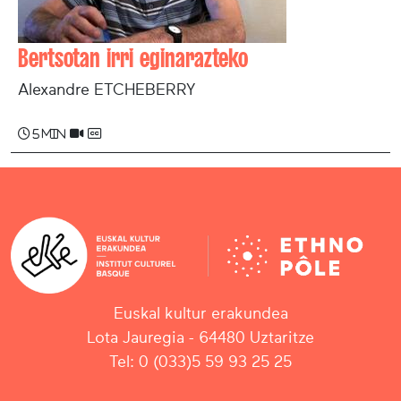
Bertsotan irri eginarazteko
Alexandre ETCHEBERRY
5 min
Euskal kultur erakundea
Lota Jauregia - 64480 Uztaritze
Tel: 0 (033)5 59 93 25 25