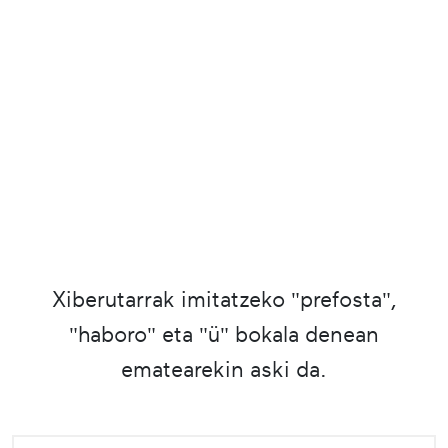
Xiberutarrak imitatzeko "prefosta",
"haboro" eta "ü" bokala denean
ematearekin aski da.