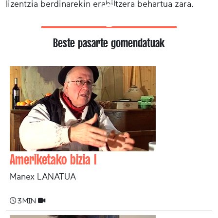
lizentzia berdinarekin erabiltzera behartua zara.
Beste pasarte gomendatuak
Ameriketako bizia I
Manex LANATUA
3 min