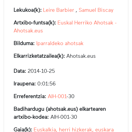
Lekukoa(k):
Leire Barbier
,
Samuel Biscay
Artxibo-funtsa(k):
Euskal Herriko Ahotsak -
Ahotsak.eus
Bilduma:
Iparraldeko ahotsak
Elkarrizketatzailea(k):
Ahotsak.eus
Data:
2014-10-25
Iraupena:
0:01:56
Erreferentzia:
AIH-001
-30
Badihardugu (ahotsak.eus) elkartearen
artxibo-kodea:
AIH-001-30
Gaia(k):
Euskalkia, herri hizkerak, euskara