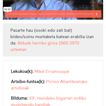
Pasarte hau (osoki edo zati bat)
bideo/soinu muntaketa batean erabilia izan
da:
Aldude herriko giroa 1960-1970
urteetan
Lekukoa(k):
Mikel Erramouspé
Artxibo-funtsa(k):
Pirinio Atlantikoetako
artxiboak
Bilduma:
XX. mendeko bigarren erdiko
mugimendu handiak