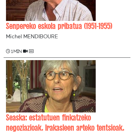
Senpereko eskola pribatua (1951-1955)
Michel MENDIBOURE
1 min
Seaska: estatutuen finkatzeko
negoziazioak. Irakasleen arteko tentsioak.