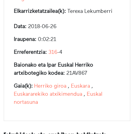
Elkarrizketatzailea(k):
Terexa Lekumberri
Data:
2018-06-26
Iraupena:
0:02:21
Erreferentzia:
316
-4
Baionako eta Ipar Euskal Herriko
artxibotegiko kodea:
21AV867
Gaia(k):
Herriko giroa
,
Euskara
,
Euskararekiko atxikimendua
,
Euskal
nortasuna