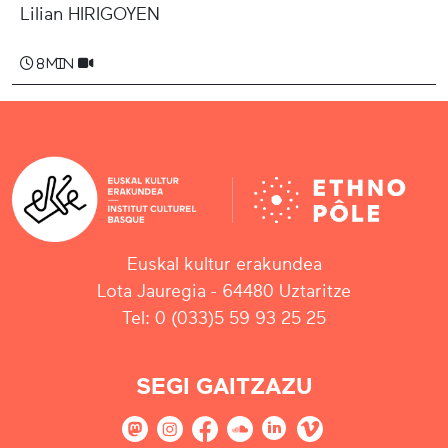
Lilian HIRIGOYEN
8 min
Euskal kultur erakundea
Lota Jauregia - 64480 Uztaritze
Tel: 0 (033)5 59 93 25 25
SEGI GAITZAZU