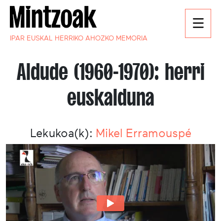
IPAR EUSKAL HERRIKO AHOZKO MEMORIA
Aldude (1960-1970): herri
euskalduna
Lekukoa(k):
Mikel Erramouspé