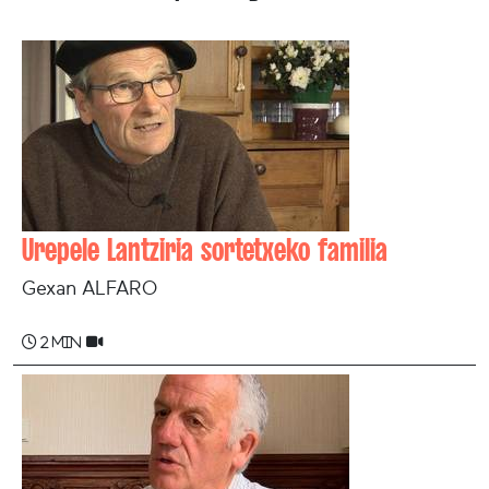
Urepele Lantziria sortetxeko familia
Gexan ALFARO
2 min