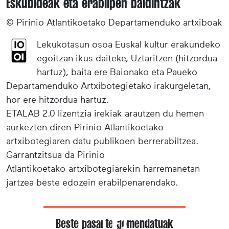
Eskubideak eta erabilpen baldintzak
© Pirinio Atlantikoetako Departamenduko artxiboak
Lekukotasun osoa Euskal kultur erakundeko
egoitzan ikus daiteke, Uztaritzen (hitzordua
hartuz), baita ere Baionako eta Paueko
Departamenduko Artxibotegietako irakurgeletan,
hor ere hitzordua hartuz.
ETALAB 2.0 lizentzia irekiak arautzen du hemen
aurkezten diren Pirinio Atlantikoetako
artxibotegiaren datu publikoen berrerabiltzea.
Garrantzitsua da Pirinio
Atlantikoetako artxibotegiarekin harremanetan
jartzea beste edozein erabilpenarendako.
Beste pasarte gomendatuak