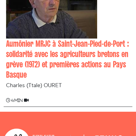
Aumônier MRJC à Saint-Jean-Pied-de-Port :
solidarité avec les agriculteurs bretons en
grève (1972) et premières actions au Pays
Basque
Charles (Ttale) OURET
4 min