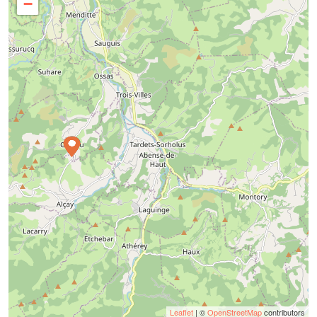
−
Leaflet
| ©
OpenStreetMap
contributors