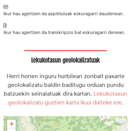
Ikur hau agertzen da azpitituluak eskuragarri daudenean.
Ikur hau agertzen da transkripzio bat eskuragarri denean.
Lekukotasun geolokalizatuak
Herri honen inguru hurbilean zonbait pasarte
geolokalizatu baldin baditugu orduan pundu
batzuekin seinalatuak dira kartan.
Lekukotasun
geolokalizatu guztien karta ikus daiteke ere
.
+