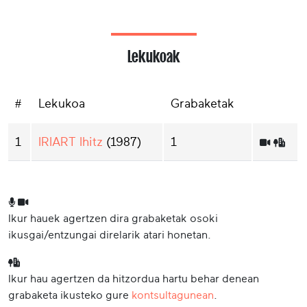
Lekukoak
#
Lekukoa
Grabaketak
1
IRIART Ihitz
(1987)
1
Ikur hauek agertzen dira grabaketak osoki
ikusgai/entzungai direlarik atari honetan.
Ikur hau agertzen da hitzordua hartu behar denean
grabaketa ikusteko gure
kontsultagunean
.