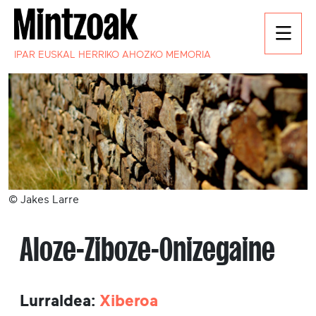
IPAR EUSKAL HERRIKO AHOZKO MEMORIA
© Jakes Larre
Aloze-Ziboze-Onizegaine
Lurraldea:
Xiberoa