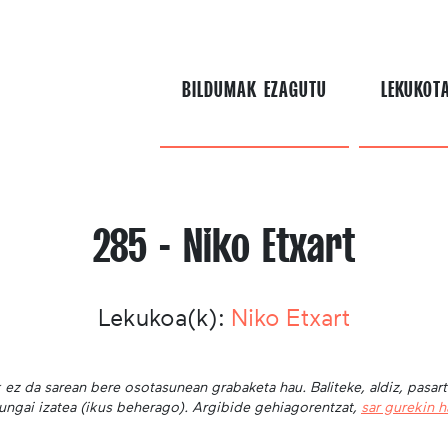
BILDUMAK EZAGUTU
LEKUKOT
285 - Niko Etxart
Lekukoa(k):
Niko Etxart
 ez da sarean bere osotasunean grabaketa hau. Baliteke, aldiz, pasar
ungai izatea (ikus beherago). Argibide gehiagorentzat,
sar gurekin 