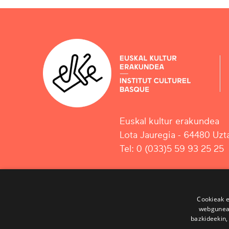
Euskal kultur erakundea
Lota Jauregia - 64480 Uzta
Tel: 0 (033)5 59 93 25 25
Cookieak e
webgunear
bazkideekin,