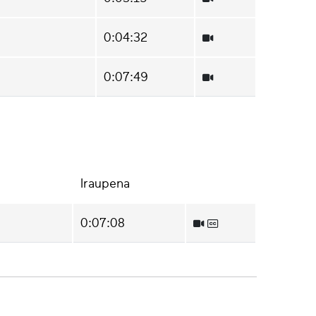
0:04:32
0:07:49
Iraupena
0:07:08