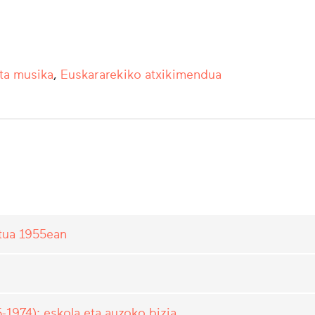
ta musika
,
Euskararekiko atxikimendua
atua 1955ean
-1974): eskola eta auzoko bizia