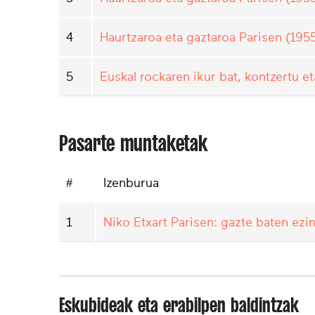
4
Haurtzaroa eta gaztaroa Parisen (1955
5
Euskal rockaren ikur bat, kontzertu e
Pasarte muntaketak
#
Izenburua
1
Niko Etxart Parisen: gazte baten ezi
Eskubideak eta erabilpen baldintzak