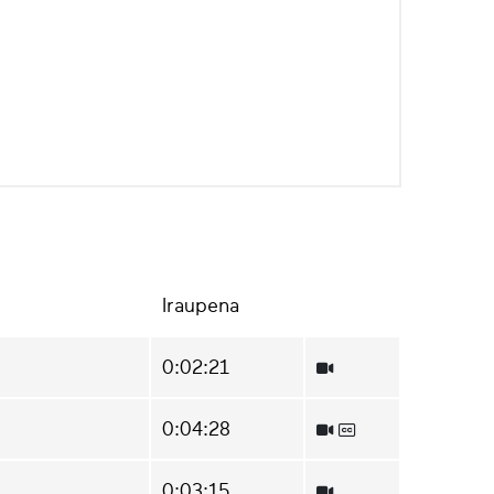
Iraupena
0:02:21
0:04:28
0:03:15