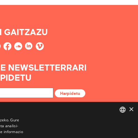
I GAITZAZU
E NEWSLETTERRARI
PIDETU
Harpidetu
×
tzeko. Gure
a analisi-
BASQUE
te informazio
FRENCH