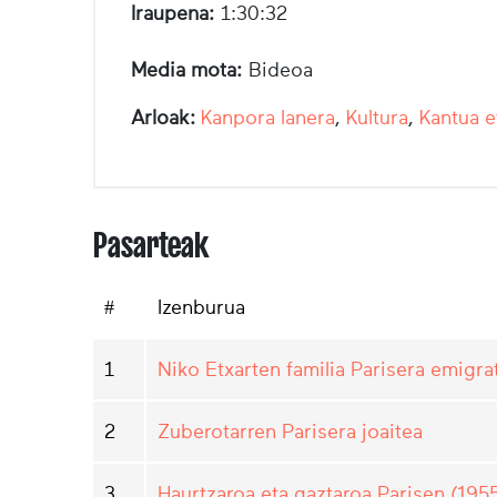
Iraupena:
1:30:32
Media mota:
Bideoa
Arloak:
Kanpora lanera
,
Kultura
,
Kantua e
Pasarteak
#
Izenburua
1
Niko Etxarten familia Parisera emigr
2
Zuberotarren Parisera joaitea
3
Haurtzaroa eta gaztaroa Parisen (1955