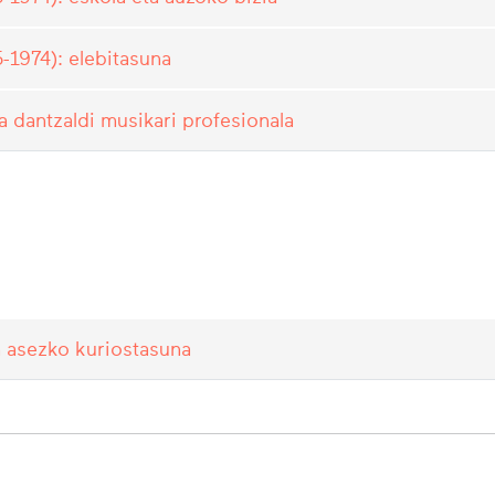
-1974): elebitasuna
ta dantzaldi musikari profesionala
n asezko kuriostasuna