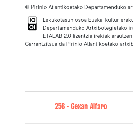
© Pirinio Atlantikoetako Departamenduko ar
Lekukotasun osoa Euskal kultur eraku
Departamenduko Artxibotegietako irak
ETALAB 2.0 lizentzia irekiak arautzen
Garrantzitsua da Pirinio Atlantikoetako artx
256 - Gexan Alfaro