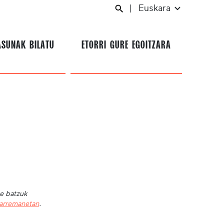
|
Euskara
ASUNAK BILATU
ETORRI GURE EGOITZARA
te batzuk
harremanetan
.