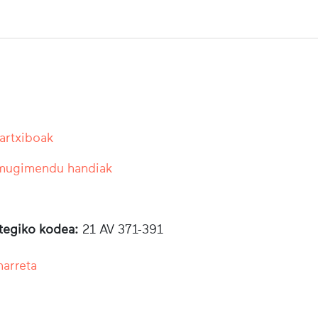
 artxiboak
 mugimendu handiak
otegiko kodea:
21 AV 371-391
harreta