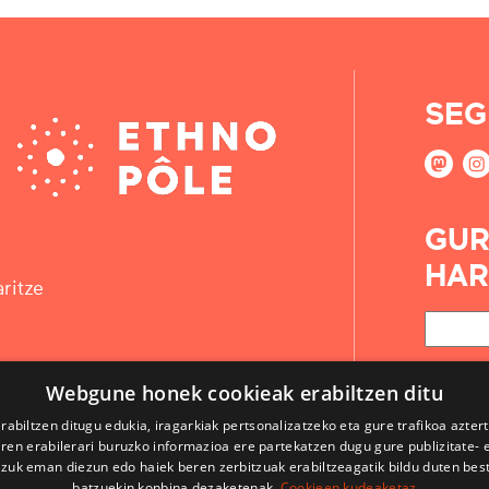
SEG
GUR
HAR
ritze
Webgune honek cookieak erabiltzen ditu
rabiltzen ditugu edukia, iragarkiak pertsonalizatzeko eta gure trafikoa azter
en erabilerari buruzko informazioa ere partekatzen dugu gure publizitate- et
 zuk eman diezun edo haiek beren zerbitzuak erabiltzeagatik bildu duten bes
batzuekin konbina dezaketenak.
Cookieen kudeaketaz