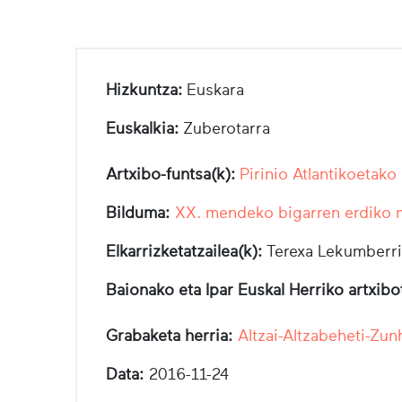
Hizkuntza:
Euskara
Euskalkia:
Zuberotarra
Artxibo-funtsa(k):
Pirinio Atlantikoetako
Bilduma:
XX. mendeko bigarren erdiko
Elkarrizketatzailea(k):
Terexa Lekumberri
Baionako eta Ipar Euskal Herriko artxib
Grabaketa herria:
Altzai-Altzabeheti-Zun
Data:
2016-11-24