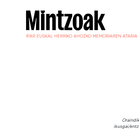
IPAR EUSKAL HERRIKO AHOZKO MEMORIAREN ATARIA
Oraindik
ikusgai/entz