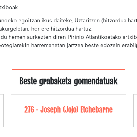
txiboak
ndeko egoitzan ikus daiteke, Uztaritzen (hitzordua har
urgeletan, hor ere hitzordua hartuz.
 du hemen aurkezten diren Pirinio Atlantikoetako artxi
ibotegiarekin harremanetan jartzea beste edozein erabi
Beste grabaketa gomendatuak
276 - Joseph (Jojo) Etchebarne