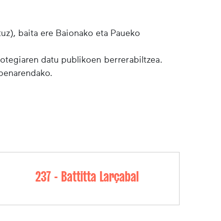
tuz), baita ere Baionako eta Paueko
botegiaren datu publikoen berrerabiltzea.
lpenarendako.
237 - Battitta Larçabal