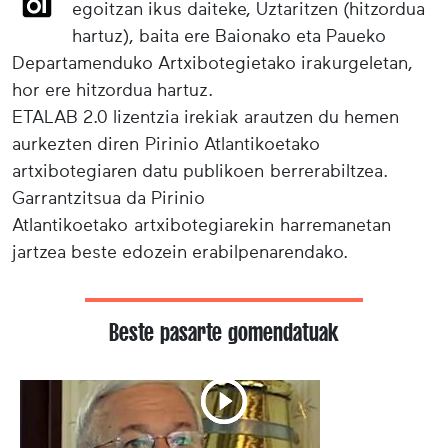
egoitzan ikus daiteke, Uztaritzen (hitzordua
hartuz), baita ere Baionako eta Paueko
Departamenduko Artxibotegietako irakurgeletan,
hor ere hitzordua hartuz.
ETALAB 2.0 lizentzia irekiak arautzen du hemen
aurkezten diren Pirinio Atlantikoetako
artxibotegiaren datu publikoen berrerabiltzea.
Garrantzitsua da Pirinio
Atlantikoetako artxibotegiarekin harremanetan
jartzea beste edozein erabilpenarendako.
Beste pasarte gomendatuak