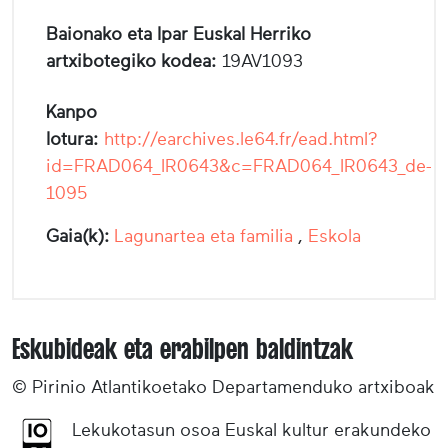
Baionako eta Ipar Euskal Herriko
artxibotegiko kodea:
19AV1093
Kanpo
lotura:
http://earchives.le64.fr/ead.html?
id=FRAD064_IR0643&c=FRAD064_IR0643_de-
1095
Gaia(k):
Lagunartea eta familia
,
Eskola
Eskubideak eta erabilpen baldintzak
© Pirinio Atlantikoetako Departamenduko artxiboak
Lekukotasun osoa Euskal kultur erakundeko