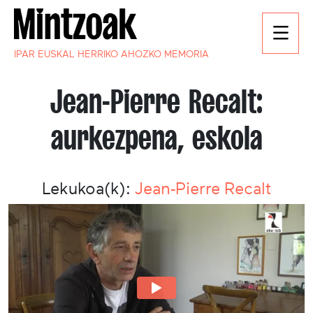
IPAR EUSKAL HERRIKO AHOZKO MEMORIA
Jean-Pierre Recalt:
aurkezpena, eskola
Lekukoa(k):
Jean-Pierre Recalt