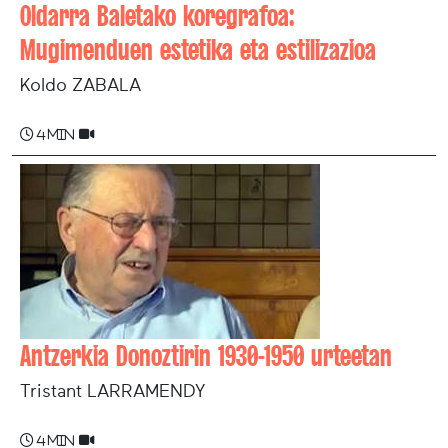
Oldarra Baletako koregrafoa:
Mugimenduen estetika eta estilizazioa
Koldo ZABALA
4 min
Antzerkia Donoztirin 1930-1950 urteetan
Tristant LARRAMENDY
4 min