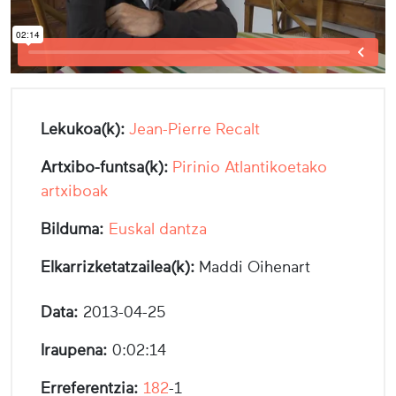
Lekukoa(k):
Jean-Pierre Recalt
Artxibo-funtsa(k):
Pirinio Atlantikoetako
artxiboak
Bilduma:
Euskal dantza
Elkarrizketatzailea(k):
Maddi Oihenart
Data:
2013-04-25
Iraupena:
0:02:14
Erreferentzia:
182
-1