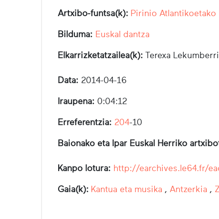
Artxibo-funtsa(k):
Pirinio Atlantikoetako
Bilduma:
Euskal dantza
Elkarrizketatzailea(k):
Terexa Lekumberri
Data:
2014-04-16
Iraupena:
0:04:12
Erreferentzia:
204
-10
Baionako eta Ipar Euskal Herriko artxib
Kanpo lotura:
http://earchives.le64.f
Gaia(k):
Kantua eta musika
,
Antzerkia
,