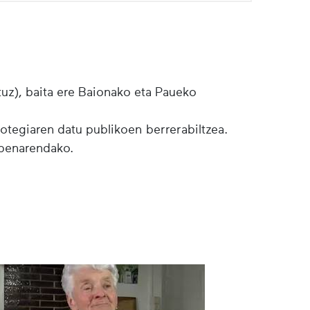
tuz), baita ere Baionako eta Paueko
botegiaren datu publikoen berrerabiltzea.
lpenarendako.