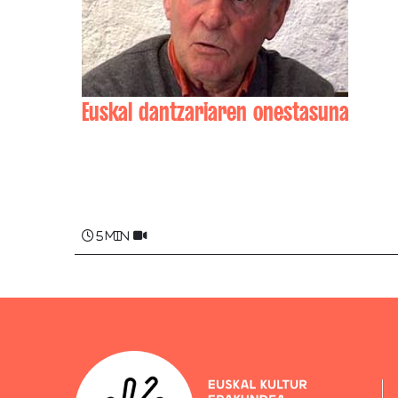
Euskal dantzariaren onestasuna
Koldo ZABALA
5 min