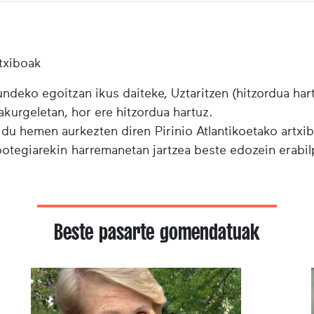
txiboak
ndeko egoitzan ikus daiteke, Uztaritzen (hitzordua har
urgeletan, hor ere hitzordua hartuz.
 du hemen aurkezten diren Pirinio Atlantikoetako artxi
ibotegiarekin harremanetan jartzea beste edozein erabi
Beste pasarte gomendatuak