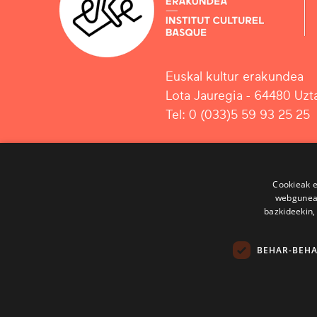
Euskal kultur erakundea
Lota Jauregia - 64480 Uzta
Tel: 0 (033)5 59 93 25 25
Cookieak e
webgunear
bazkideekin,
BEHAR-BEH