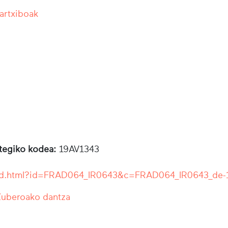
 artxiboak
otegiko kodea:
19AV1343
r/ead.html?id=FRAD064_IR0643&c=FRAD064_IR0643_de-
Zuberoako dantza