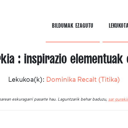
BILDUMAK EZAGUTU
LEKUKOT
rkia : inspirazio elementuak 
Lekukoa(k):
Dominika Recalt (Titika)
sarean eskuragarri pasarte hau. Laguntzarik behar baduzu,
sar gurek