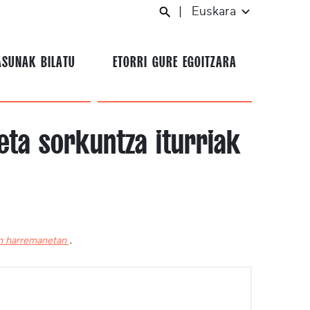
|
Euskara
ASUNAK BILATU
ETORRI GURE EGOITZARA
eta sorkuntza iturriak
in harremanetan
.