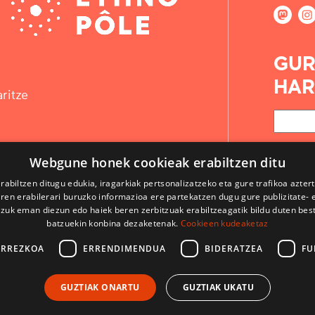
GUR
HAR
ritze
Webgune honek cookieak erabiltzen ditu
rabiltzen ditugu edukia, iragarkiak pertsonalizatzeko eta gure trafikoa azter
en erabilerari buruzko informazioa ere partekatzen dugu gure publizitate- et
 zuk eman diezun edo haiek beren zerbitzuak erabiltzeagatik bildu duten bes
batzuekin konbina dezaketenak.
Cookieen kudeaketaz
ARREZKOA
ERRENDIMENDUA
BIDERATZEA
FU
KONTAKTUA
GUZTIAK ONARTU
GUZTIAK UKATU
ERABILPEN BALDINTZAK
LEGE OHARRAK