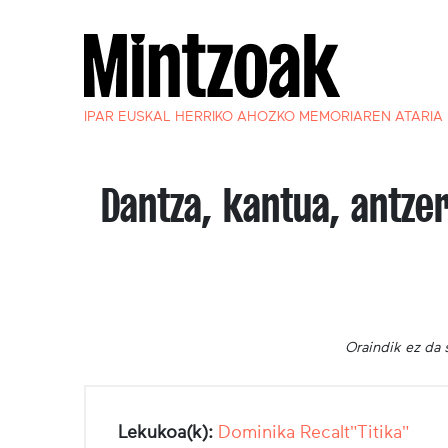
IPAR EUSKAL HERRIKO AHOZKO MEMORIAREN ATARIA
Dantza, kantua, antze
Oraindik ez da 
Lekukoa(k):
Dominika Recalt"Titika"