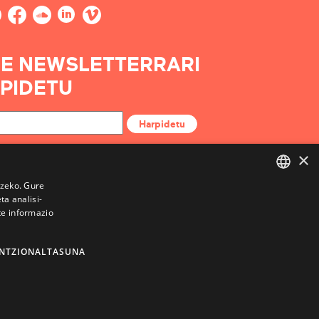
E NEWSLETTERRARI
PIDETU
Harpidetu
×
tzeko. Gure
a analisi-
BASQUE
te informazio
FRENCH
SPANISH
NTZIONALTASUNA
ENGLISH