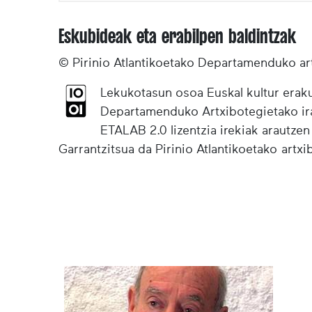
Eskubideak eta erabilpen baldintzak
© Pirinio Atlantikoetako Departamenduko ar
Lekukotasun osoa Euskal kultur eraku
Departamenduko Artxibotegietako irak
ETALAB 2.0 lizentzia irekiak arautzen
Garrantzitsua da Pirinio Atlantikoetako artx