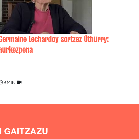
Germaine Lechardoy sortzez Üthürry:
aurkezpena
Germaine LECHARDOY , Jean-Fabien
LECHARDOY
3 min
I GAITZAZU