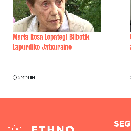
Maria Rosa Lopategi Bilbotik
Lapurdiko Jatxuraino
Karmele LOPATEGI , Maria Rosa LOPATEGI ,
Arantza GOIKOETXEA
4 min
SEG