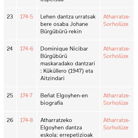
23
174-5
Lehen dantza urratsak
Atharratze-
bere osaba Johane
Sorholüze
Bürgübürü-rekin
24
174-6
Dominique Nicibar
Atharratze-
Bürgübürü
Sorholüze
maskaradako dantzari
: Küküllero (1947) eta
Aitzindari
25
174-7
Beñat Elgoyhen-en
Atharratze-
biografia
Sorholüze
26
174-8
Atharratzeko
Atharratze-
Elgoyhen dantza
Sorholüze
eskola: errepetizioak