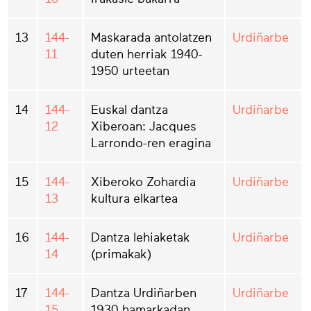
13
144-
Maskarada antolatzen
Urdiñarbe
11
duten herriak 1940-
1950 urteetan
14
144-
Euskal dantza
Urdiñarbe
12
Xiberoan: Jacques
Larrondo-ren eragina
15
144-
Xiberoko Zohardia
Urdiñarbe
13
kultura elkartea
16
144-
Dantza lehiaketak
Urdiñarbe
14
(primakak)
17
144-
Dantza Urdiñarben
Urdiñarbe
15
1930 hamarkadan