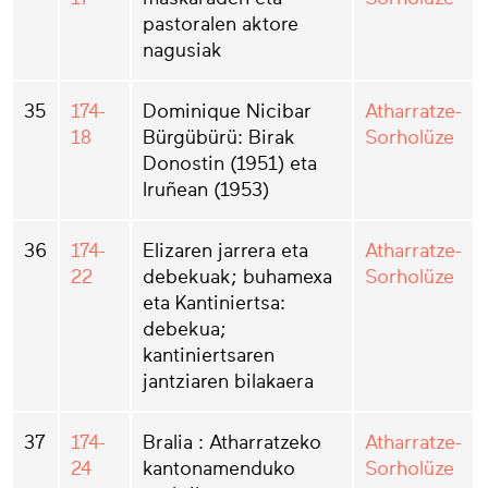
pastoralen aktore
nagusiak
35
174-
Dominique Nicibar
Atharratze-
18
Bürgübürü: Birak
Sorholüze
Donostin (1951) eta
Iruñean (1953)
36
174-
Elizaren jarrera eta
Atharratze-
22
debekuak; buhamexa
Sorholüze
eta Kantiniertsa:
debekua;
kantiniertsaren
jantziaren bilakaera
37
174-
Bralia : Atharratzeko
Atharratze-
24
kantonamenduko
Sorholüze