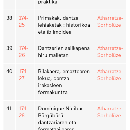
praktika
38
174-
Primakak, dantza
Atharratze-
25
lehiaketak : historikoa
Sorholüze
eta ibilmoldea
39
174-
Dantzarien sailkapena
Atharratze-
26
hiru mailetan
Sorholüze
40
174-
Bilakaera, emaztearen
Atharratze-
27
lekua, dantza
Sorholüze
irakasleen
formakuntza
41
174-
Dominique Nicibar
Atharratze-
28
Bürgübürü:
Sorholüze
dantzariaren eta
formatzailearen