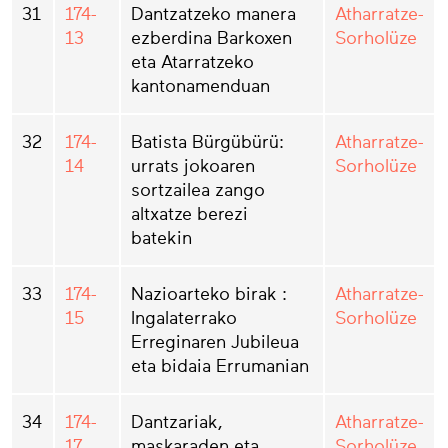
31
174-
Dantzatzeko manera
Atharratze-
13
ezberdina Barkoxen
Sorholüze
eta Atarratzeko
kantonamenduan
32
174-
Batista Bürgübürü:
Atharratze-
14
urrats jokoaren
Sorholüze
sortzailea zango
altxatze berezi
batekin
33
174-
Nazioarteko birak :
Atharratze-
15
Ingalaterrako
Sorholüze
Erreginaren Jubileua
eta bidaia Errumanian
34
174-
Dantzariak,
Atharratze-
17
maskaraden eta
Sorholüze