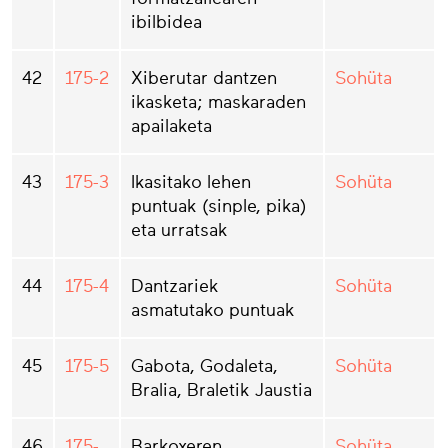
ibilbidea
42
175-2
Xiberutar dantzen
Sohüta
ikasketa; maskaraden
apailaketa
43
175-3
Ikasitako lehen
Sohüta
puntuak (sinple, pika)
eta urratsak
44
175-4
Dantzariek
Sohüta
asmatutako puntuak
45
175-5
Gabota, Godaleta,
Sohüta
Bralia, Braletik Jaustia
46
175-
Barkoxeren
Sohüta