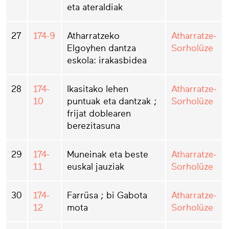
eta ateraldiak
27
174-9
Atharratzeko
Atharratze-
Elgoyhen dantza
Sorholüze
eskola: irakasbidea
28
174-
Ikasitako lehen
Atharratze-
10
puntuak eta dantzak ;
Sorholüze
frijat doblearen
berezitasuna
29
174-
Muneinak eta beste
Atharratze-
11
euskal jauziak
Sorholüze
30
174-
Farrüsa ; bi Gabota
Atharratze-
12
mota
Sorholüze