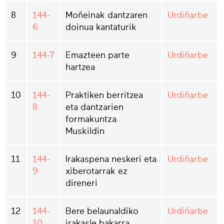
8
144-
Moñeinak dantzaren
Urdiñarbe
6
doinua kantaturik
9
144-7
Emazteen parte
Urdiñarbe
hartzea
10
144-
Praktiken berritzea
Urdiñarbe
8
eta dantzarien
formakuntza
Muskildin
11
144-
Irakaspena neskeri eta
Urdiñarbe
9
xiberotarrak ez
direneri
12
144-
Bere belaunaldiko
Urdiñarbe
10
irakasle bakarra