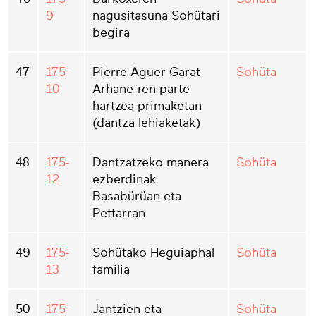
9
nagusitasuna Sohütari
begira
47
175-
Pierre Aguer Garat
Sohüta
10
Arhane-ren parte
hartzea primaketan
(dantza lehiaketak)
48
175-
Dantzatzeko manera
Sohüta
12
ezberdinak
Basabürüan eta
Pettarran
49
175-
Sohütako Heguiaphal
Sohüta
13
familia
50
175-
Jantzien eta
Sohüta