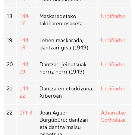
18
144-
Maskaradetako
Urdiñarbe
16
taldearen osaketa
19
144-
Lehen maskarada,
Urdiñarbe
18
dantzari gisa (1949)
20
144-
Dantzari jeinutsuak
Urdiñarbe
19
herriz herri (1949)
21
144-
Dantzaren etorkizuna
Urdiñarbe
22
Xiberoan
22
174-3
Jean Aguer
Atharratze-
Bürgübürü: dantzari
Sorholüze
eta dantza maisu
ospetsua