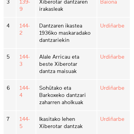
3
139-
Xiberotar dantzaren
Baiona
9
irakasleak
4
144-
Dantzaren ikastea
Urdiñarbe
2
1936ko maskaradako
dantzariekin
5
144-
Alale Arricau eta
Urdiñarbe
3
beste Xiberotar
dantza maisuak
6
144-
Sohütako eta
Urdiñarbe
4
Barkoxeko dantzari
zaharren aholkuak
7
144-
Ikasitako lehen
Urdiñarbe
5
Xiberotar dantzak