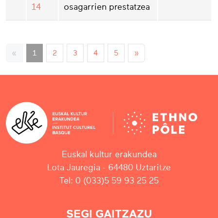
14
osagarrien prestatzea
«
1
2
3
4
5
»
Euskal kultur erakundea
Lota Jauregia - 64480 Uztaritze
Tel: 0 (033)5 59 93 25 25
SEGI GAITZAZU