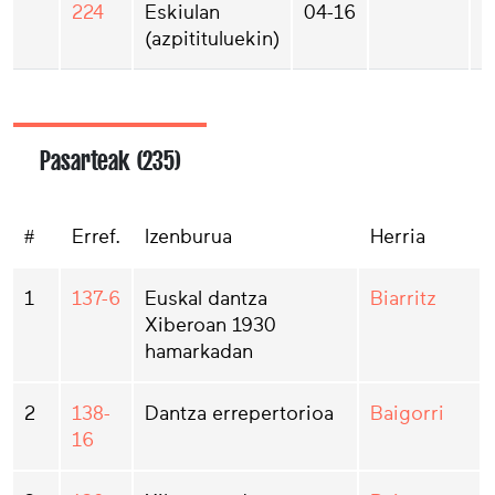
224
Eskiulan
04-16
(azpitituluekin)
Pasarteak (235)
#
Erref.
Izenburua
Herria
1
137-6
Euskal dantza
Biarritz
Xiberoan 1930
hamarkadan
2
138-
Dantza errepertorioa
Baigorri
16