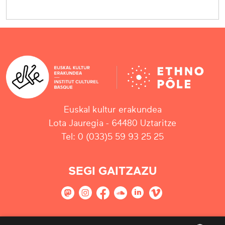
Euskal kultur erakundea
Lota Jauregia - 64480 Uztaritze
Tel: 0 (033)5 59 93 25 25
SEGI GAITZAZU