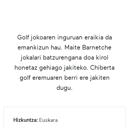
Golf jokoaren inguruan eraikia da
emankizun hau. Maite Barnetche
jokalari batzurengana doa kirol
honetaz gehiago jakiteko. Chiberta
golf eremuaren berri ere jakiten
dugu.
Hizkuntza:
Euskara