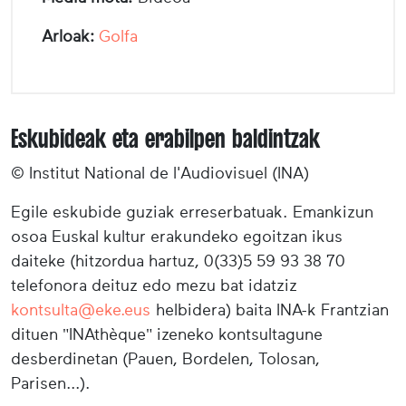
Arloak:
Golfa
Eskubideak eta erabilpen baldintzak
© Institut National de l'Audiovisuel (INA)
Egile eskubide guziak erreserbatuak. Emankizun
osoa Euskal kultur erakundeko egoitzan ikus
daiteke (hitzordua hartuz, 0(33)5 59 93 38 70
telefonora deituz edo mezu bat idatziz
kontsulta@eke.eus
helbidera) baita INA-k Frantzian
dituen "INAthèque" izeneko kontsultagune
desberdinetan (Pauen, Bordelen, Tolosan,
Parisen...).