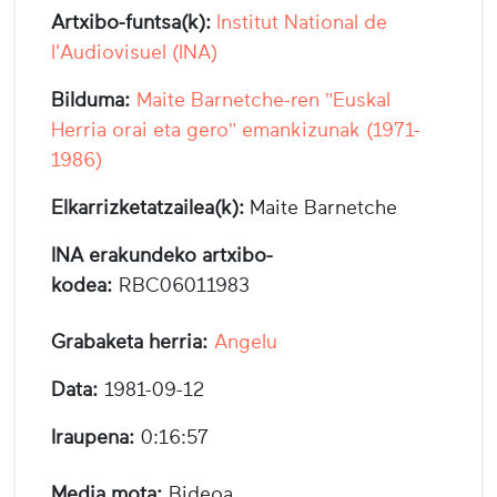
Artxibo-funtsa(k):
Institut National de
l'Audiovisuel (INA)
Bilduma:
Maite Barnetche-ren "Euskal
Herria orai eta gero" emankizunak (1971-
1986)
Elkarrizketatzailea(k):
Maite Barnetche
INA erakundeko artxibo-
kodea:
RBC06011983
Grabaketa herria:
Angelu
Data:
1981-09-12
Iraupena:
0:16:57
Media mota:
Bideoa