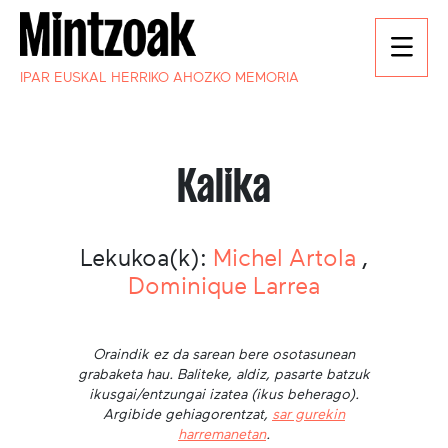
IPAR EUSKAL HERRIKO AHOZKO MEMORIA
Kalika
Lekukoa(k):
Michel Artola
,
Dominique Larrea
Oraindik ez da sarean bere osotasunean
grabaketa hau. Baliteke, aldiz, pasarte batzuk
ikusgai/entzungai izatea (ikus beherago).
Argibide gehiagorentzat,
sar gurekin
harremanetan
.