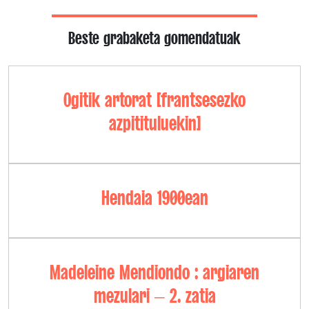
Beste grabaketa gomendatuak
Ogitik artorat [frantsesezko
azpitituluekin]
Hendaia 1900ean
Madeleine Mendiondo : argiaren
mezulari – 2. zatia