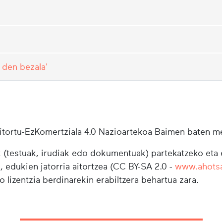
 den bezala'
tortu-EzKomertziala 4.0 Nazioartekoa Baimen baten m
testuak, irudiak edo dokumentuak) partekatzeko eta e
i, edukien jatorria aitortzea (CC BY-SA 2.0 -
www.ahots
o lizentzia berdinarekin erabiltzera behartua zara.