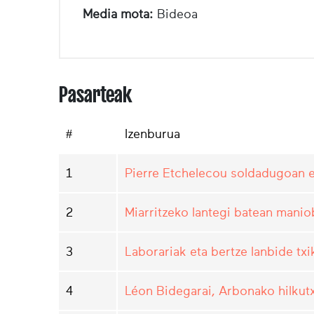
Media mota:
Bideoa
Pasarteak
#
Izenburua
1
Pierre Etchelecou soldadugoan 
2
Miarritzeko lantegi batean manio
3
Laborariak eta bertze lanbide txi
4
Léon Bidegarai, Arbonako hilkutx