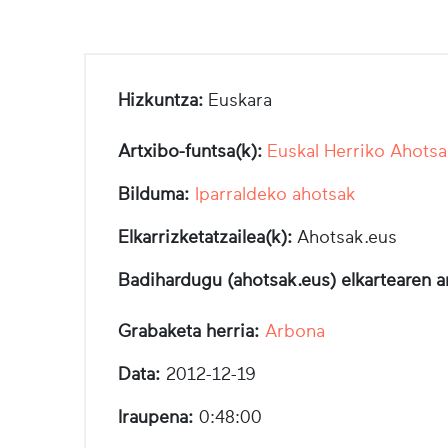
Hizkuntza:
Euskara
Artxibo-funtsa(k):
Euskal Herriko Ahotsa
Bilduma:
Iparraldeko ahotsak
Elkarrizketatzailea(k):
Ahotsak.eus
Badihardugu (ahotsak.eus) elkartearen a
Grabaketa herria:
Arbona
Data:
2012-12-19
Iraupena:
0:48:00