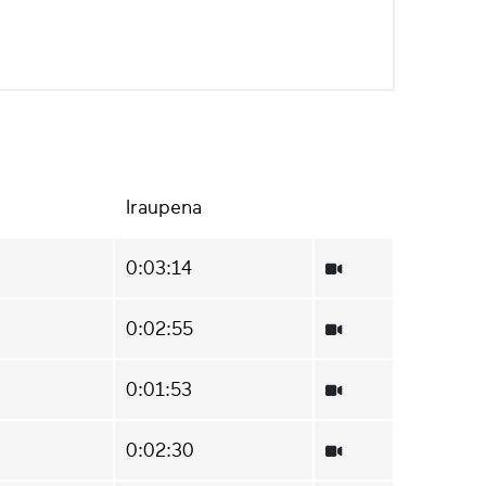
Iraupena
0:03:14
0:02:55
0:01:53
0:02:30