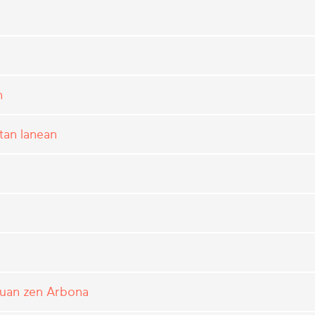
n
tan lanean
tuan zen Arbona