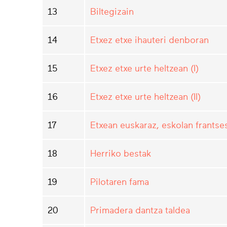
13
Biltegizain
14
Etxez etxe ihauteri denboran
15
Etxez etxe urte heltzean (I)
16
Etxez etxe urte heltzean (II)
17
Etxean euskaraz, eskolan frantse
18
Herriko bestak
19
Pilotaren fama
20
Primadera dantza taldea