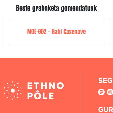
Beste grabaketa gomendatuak
MGE-002 - Gabi Casenave
SEG
GUR