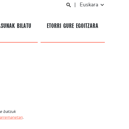
|
Euskara
ASUNAK BILATU
ETORRI GURE EGOITZARA
te batzuk
harremanetan
.