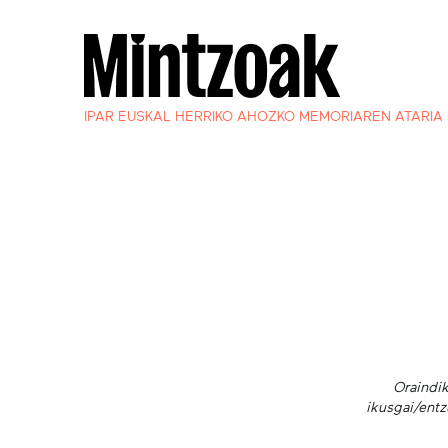
IPAR EUSKAL HERRIKO AHOZKO MEMORIAREN ATARIA
Oraindik
ikusgai/entz