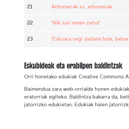
21
Arbonarrak vs. arbonesak
22
'Nik zuri eman zaitut'
23
'Eskuara segi dadiela hola, behar
Eskubideak eta erabilpen baldintzak
Orri honetako edukiak Creative Commons Ai
Baimendua zara web-orrialde honen edukiak (
eratorriak egiteko. Baldintza bakarra da, bet
jatorrizko edukietan. Edukiak haien jatorrizk