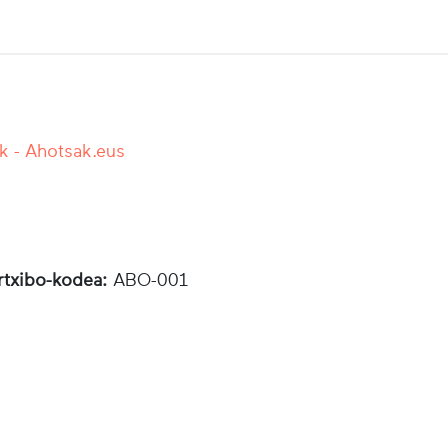
k - Ahotsak.eus
rtxibo-kodea:
ABO-001