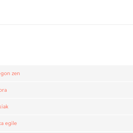
egon zen
bra
kiak
a egile