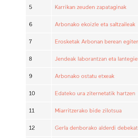
5
Karrikan zeuden zapataginak
6
Arbonako ekoizle eta saltzaileak
7
Erosketak Arbonan berean egite
8
Jendeak laborantzan eta lantegie
9
Arbonako ostatu etxeak
10
Edateko ura ziternetatik hartzen
11
Miarritzerako bide zilotsua
12
Gerla denborako alderdi debeka