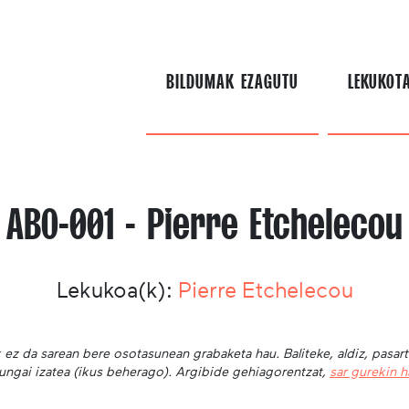
BILDUMAK EZAGUTU
LEKUKOT
ABO-001 - Pierre Etchelecou
Lekukoa(k):
Pierre Etchelecou
 ez da sarean bere osotasunean grabaketa hau. Baliteke, aldiz, pasar
ungai izatea (ikus beherago). Argibide gehiagorentzat,
sar gurekin 