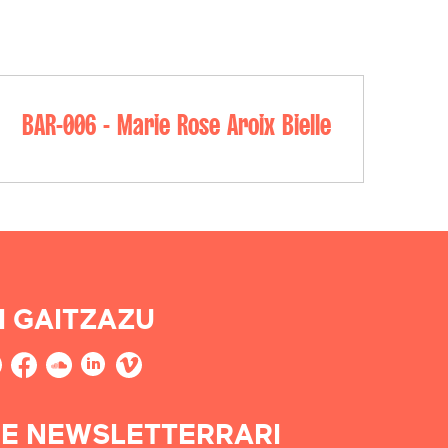
BAR-006 - Marie Rose Aroix Bielle
I GAITZAZU
E NEWSLETTERRARI