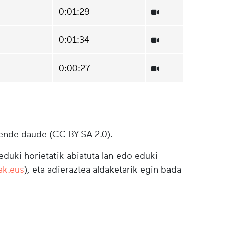
0:01:29
0:01:34
0:00:27
ende daude (CC BY-SA 2.0).
duki horietatik abiatuta lan edo eduki
ak.eus
), eta adieraztea aldaketarik egin bada