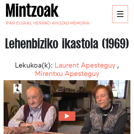
IPAR EUSKAL HERRIKO AHOZKO MEMORIA
Lehenbiziko ikastola (1969)
Lekukoa(k):
Laurent Apesteguy
,
Mirentxu Apesteguy