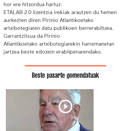
hor ere hitzordua hartuz.
ETALAB 2.0 lizentzia irekiak arautzen du hemen
aurkezten diren Pirinio Atlantikoetako
artxibotegiaren datu publikoen berrerabiltzea.
Garrantzitsua da Pirinio
Atlantikoetako artxibotegiarekin harremanetan
jartzea beste edozein erabilpenarendako.
Beste pasarte gomendatuak