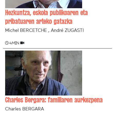
Hezkuntza, eskola publikoaren eta
pribatuaren arteko gatazka
Michel BERCETCHE , André ZUGASTI
4 min
Charles Bergara: familiaren aurkezpena
Charles BERGARA