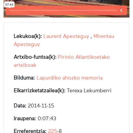
Lekukoa(k):
Laurent Apesteguy
,
Mirentxu
Apesteguy
Artxibo-funtsa(k):
Pirinio Atlantikoetako
artxiboak
Bilduma:
Lapurdiko ahozko memoria
Elkarrizketatzailea(k):
Terexa Lekumberri
Data:
2014-11-15
Iraupena:
0:07:43
Erreferentzia:
225
-8