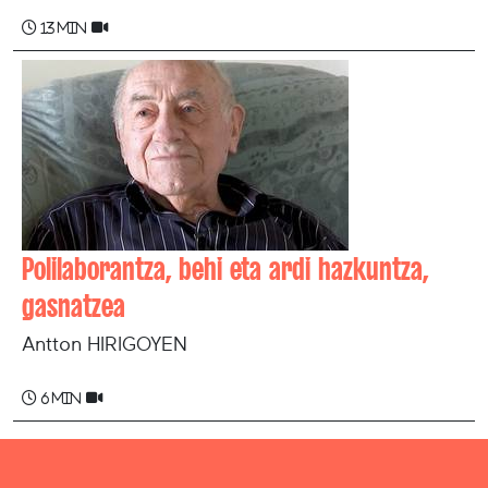
13 min
Polilaborantza, behi eta ardi hazkuntza,
gasnatzea
Antton HIRIGOYEN
6 min