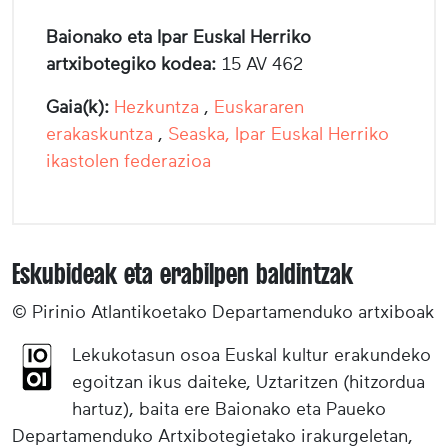
Baionako eta Ipar Euskal Herriko
artxibotegiko kodea:
15 AV 462
Gaia(k):
Hezkuntza
,
Euskararen
erakaskuntza
,
Seaska, Ipar Euskal Herriko
ikastolen federazioa
Eskubideak eta erabilpen baldintzak
© Pirinio Atlantikoetako Departamenduko artxiboak
Lekukotasun osoa Euskal kultur erakundeko
egoitzan ikus daiteke, Uztaritzen (hitzordua
hartuz), baita ere Baionako eta Paueko
Departamenduko Artxibotegietako irakurgeletan,