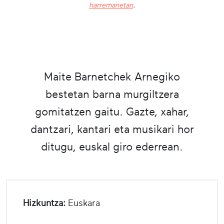
harremanetan
.
Maite Barnetchek Arnegiko
bestetan barna murgiltzera
gomitatzen gaitu. Gazte, xahar,
dantzari, kantari eta musikari hor
ditugu, euskal giro ederrean.
Hizkuntza:
Euskara