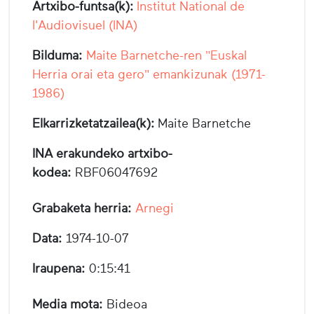
Artxibo-funtsa(k):
Institut National de
l'Audiovisuel (INA)
Bilduma:
Maite Barnetche-ren "Euskal
Herria orai eta gero" emankizunak (1971-
1986)
Elkarrizketatzailea(k):
Maite Barnetche
INA erakundeko artxibo-
kodea:
RBF06047692
Grabaketa herria:
Arnegi
Data:
1974-10-07
Iraupena:
0:15:41
Media mota:
Bideoa