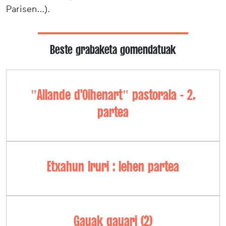
Parisen...).
Beste grabaketa gomendatuak
"Allande d'Oihenart" pastorala - 2.
partea
Etxahun Iruri : lehen partea
Gauak gauari (2)