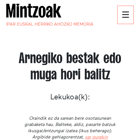
IPAR EUSKAL HERRIKO AHOZKO MEMORIA
Arnegiko bestak edo
muga hori balitz
Lekukoa(k):
Oraindik ez da sarean bere osotasunean
grabaketa hau. Baliteke, aldiz, pasarte batzuk
ikusgai/entzungai izatea (ikus beherago).
Argibide gehiagorentzat,
sar gurekin