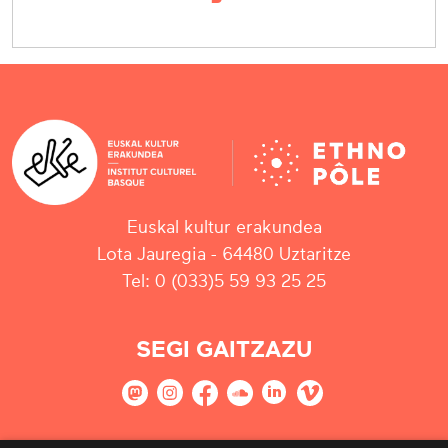
Euskal kultur erakundea
Lota Jauregia - 64480 Uztaritze
Tel: 0 (033)5 59 93 25 25
SEGI GAITZAZU