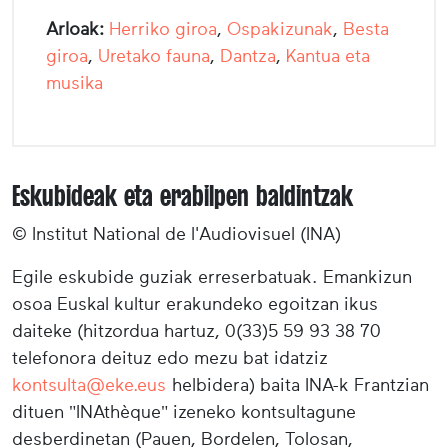
Arloak:
Herriko giroa
,
Ospakizunak
,
Besta
giroa
,
Uretako fauna
,
Dantza
,
Kantua eta
musika
Eskubideak eta erabilpen baldintzak
© Institut National de l'Audiovisuel (INA)
Egile eskubide guziak erreserbatuak. Emankizun
osoa Euskal kultur erakundeko egoitzan ikus
daiteke (hitzordua hartuz, 0(33)5 59 93 38 70
telefonora deituz edo mezu bat idatziz
kontsulta@eke.eus
helbidera) baita INA-k Frantzian
dituen "INAthèque" izeneko kontsultagune
desberdinetan (Pauen, Bordelen, Tolosan,