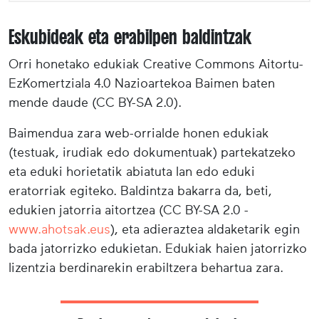
Eskubideak eta erabilpen baldintzak
Orri honetako edukiak Creative Commons Aitortu-
EzKomertziala 4.0 Nazioartekoa Baimen baten
mende daude (CC BY-SA 2.0).
Baimendua zara web-orrialde honen edukiak
(testuak, irudiak edo dokumentuak) partekatzeko
eta eduki horietatik abiatuta lan edo eduki
eratorriak egiteko. Baldintza bakarra da, beti,
edukien jatorria aitortzea (CC BY-SA 2.0 -
www.ahotsak.eus
), eta adieraztea aldaketarik egin
bada jatorrizko edukietan. Edukiak haien jatorrizko
lizentzia berdinarekin erabiltzera behartua zara.