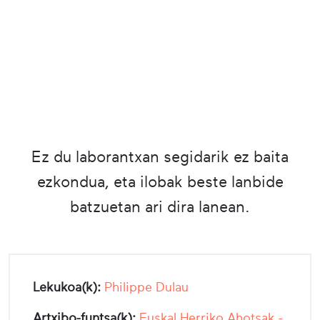
Ez du laborantxan segidarik ez baita
ezkondua, eta ilobak beste lanbide
batzuetan ari dira lanean.
Lekukoa(k):
Philippe Dulau
Artxibo-funtsa(k):
Euskal Herriko Ahotsak -