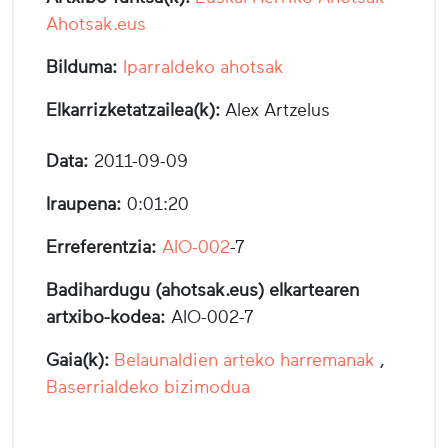
Ahotsak.eus
Bilduma:
Iparraldeko ahotsak
Elkarrizketatzailea(k):
Alex Artzelus
Data:
2011-09-09
Iraupena:
0:01:20
Erreferentzia:
AIO-002
-7
Badihardugu (ahotsak.eus) elkartearen
artxibo-kodea:
AIO-002-7
Gaia(k):
Belaunaldien arteko harremanak
,
Baserrialdeko bizimodua