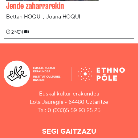
Jende zaharrarekin
Bettan HOQUI , Joana HOQUI
2 min
Euskal kultur erakundea
Lota Jauregia - 64480 Uztaritze
Tel: 0 (033)5 59 93 25 25
SEGI GAITZAZU