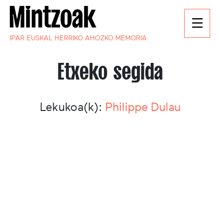
IPAR EUSKAL HERRIKO AHOZKO MEMORIA
Etxeko segida
Lekukoa(k):
Philippe Dulau