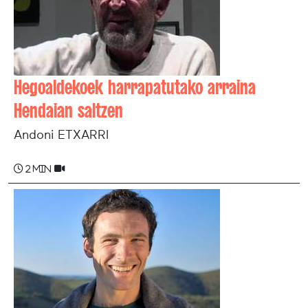
Hegoaldekoek harrapatutako arraina
Hendaian saltzen
Andoni ETXARRI
2 min