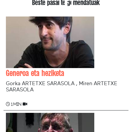
Beste pasarte gomendatuak
Generoa eta heziketa
Gorka ARTETXE SARASOLA , Miren ARTETXE
SARASOLA
1 min