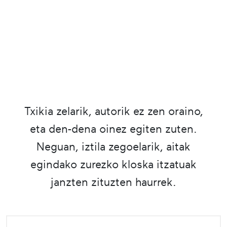
Txikia zelarik, autorik ez zen oraino,
eta den-dena oinez egiten zuten.
Neguan, iztila zegoelarik, aitak
egindako zurezko kloska itzatuak
janzten zituzten haurrek.