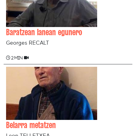
Baratzean lanean egunero
Georges RECALT
2 min
Belarra metatzen
Leon TELLETXEA