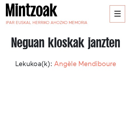
IPAR EUSKAL HERRIKO AHOZKO MEMORIA
Neguan kloskak janzten
Lekukoa(k):
Angèle Mendiboure