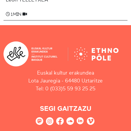
1 min
Euskal kultur erakundea
Lota Jauregia - 64480 Uztaritze
Tel: 0 (033)5 59 93 25 25
SEGI GAITZAZU