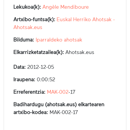
Lekukoa(k):
Angèle Mendiboure
Artxibo-funtsa(k):
Euskal Herriko Ahotsak -
Ahotsak.eus
Bilduma:
Iparraldeko ahotsak
Elkarrizketatzailea(k):
Ahotsak.eus
Data:
2012-12-05
Iraupena:
0:00:52
Erreferentzia:
MAK-002
-17
Badihardugu (ahotsak.eus) elkartearen
artxibo-kodea:
MAK-002-17