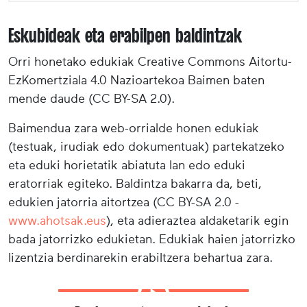
Eskubideak eta erabilpen baldintzak
Orri honetako edukiak Creative Commons Aitortu-
EzKomertziala 4.0 Nazioartekoa Baimen baten
mende daude (CC BY-SA 2.0).
Baimendua zara web-orrialde honen edukiak
(testuak, irudiak edo dokumentuak) partekatzeko
eta eduki horietatik abiatuta lan edo eduki
eratorriak egiteko. Baldintza bakarra da, beti,
edukien jatorria aitortzea (CC BY-SA 2.0 -
www.ahotsak.eus
), eta adieraztea aldaketarik egin
bada jatorrizko edukietan. Edukiak haien jatorrizko
lizentzia berdinarekin erabiltzera behartua zara.