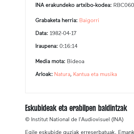
INA erakundeko artxibo-kodea:
RBC060
Grabaketa herria:
Baigorri
Data:
1982-04-17
Iraupena:
0:16:14
Media mota:
Bideoa
Arloak:
Natura
,
Kantua eta musika
Eskubideak eta erabilpen baldintzak
© Institut National de l'Audiovisuel (INA)
Egile eskubide guziak erreserbatuak. Emanki