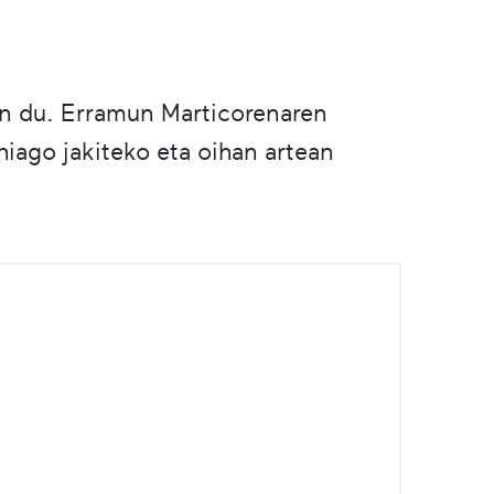
ten du. Erramun Marticorenaren
hiago jakiteko eta oihan artean