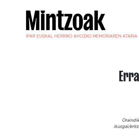
IPAR EUSKAL HERRIKO AHOZKO MEMORIAREN ATARIA
Err
Oraindik
ikusgai/entz