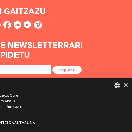
I GAITZAZU
E NEWSLETTERRARI
PIDETU
Harpidetu
×
tzeko. Gure
a analisi-
BASQUE
te informazio
FRENCH
SPANISH
NTZIONALTASUNA
ENGLISH