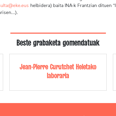
sulta@eke.eus
helbidera) baita INA-k Frantzian dituen 
risen...).
Beste grabaketa gomendatuak
Jean-Pierre Curutchet Heletako
laboraria