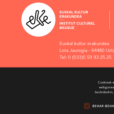
Euskal kultur erakundea
Lota Jauregia - 64480 Uzta
Tel: 0 (033)5 59 93 25 25
Cookieak e
webgunear
bazkideekin,
BEHAR-BEH