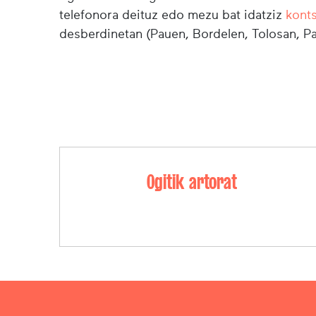
telefonora deituz edo mezu bat idatziz
kont
desberdinetan (Pauen, Bordelen, Tolosan, Pa
Ogitik artorat