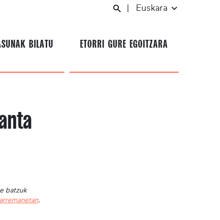
|
Euskara
ASUNAK BILATU
ETORRI GURE EGOITZARA
anta
te batzuk
harremanetan
.