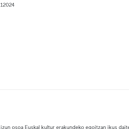
12024
zun osoa Euskal kultur erakundeko egoitzan ikus daite