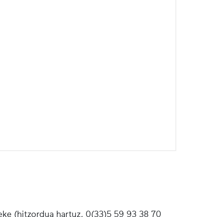
ke (hitzordua hartuz, 0(33)5 59 93 38 70