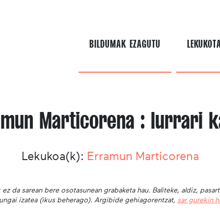
BILDUMAK EZAGUTU
LEKUKOT
amun Marticorena : lurrari k
Lekukoa(k):
Erramun Marticorena
 ez da sarean bere osotasunean grabaketa hau. Baliteke, aldiz, pasar
ungai izatea (ikus beherago). Argibide gehiagorentzat,
sar gurekin 