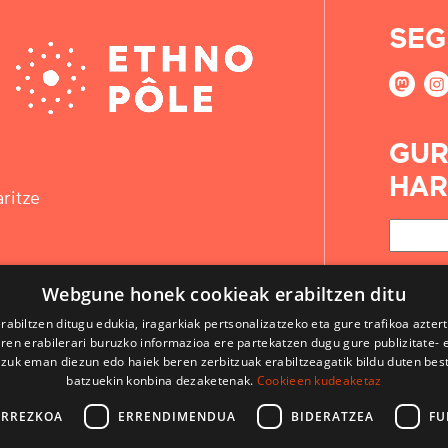
SEG
GUR
HAR
ritze
Webgune honek cookieak erabiltzen ditu
rabiltzen ditugu edukia, iragarkiak pertsonalizatzeko eta gure trafikoa azter
en erabilerari buruzko informazioa ere partekatzen dugu gure publizitate- et
 zuk eman diezun edo haiek beren zerbitzuak erabiltzeagatik bildu duten bes
batzuekin konbina dezaketenak.
Cookieen kudeaketaz
ARREZKOA
ERRENDIMENDUA
BIDERATZEA
FU