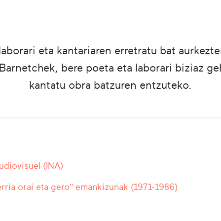
borari eta kantariaren erretratu bat aurkez
arnetchek, bere poeta eta laborari biziaz ge
kantatu obra batzuren entzuteko.
Audiovisuel (INA)
rria orai eta gero" emankizunak (1971-1986)