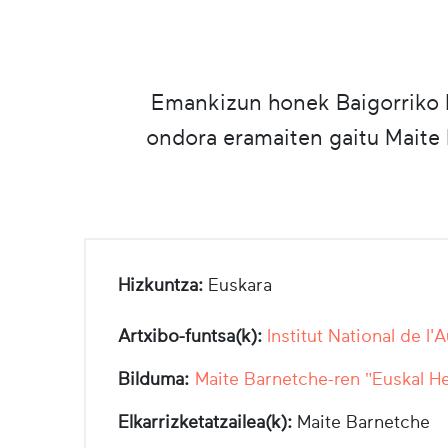
Emankizun honek Baigorriko la
ondora eramaiten gaitu Maite B
Hizkuntza:
Euskara
Artxibo-funtsa(k):
Institut National de l'
Bilduma:
Maite Barnetche-ren "Euskal He
Elkarrizketatzailea(k):
Maite Barnetche