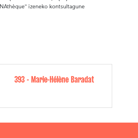
"INAthèque" izeneko kontsultagune
393 - Marie-Hélène Baradat