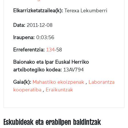
Elkarrizketatzailea(k):
Terexa Lekumberri
Data:
2011-12-08
Iraupena:
0:03:56
Erreferentzia:
134
-58
Baionako eta Ipar Euskal Herriko
artxibotegiko kodea:
13AV794
Gaia(k):
Mahastiko ekoizpenak
,
Laborantza
kooperatiba
,
Eraikuntzak
Eskubideak eta erabilpen baldintzak