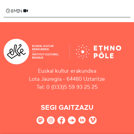
8 min
Euskal kultur erakundea
Lota Jauregia - 64480 Uztaritze
Tel: 0 (033)5 59 93 25 25
SEGI GAITZAZU