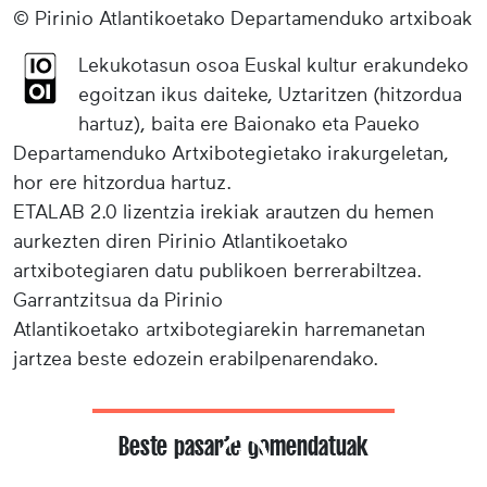
© Pirinio Atlantikoetako Departamenduko artxiboak
Lekukotasun osoa Euskal kultur erakundeko
egoitzan ikus daiteke, Uztaritzen (hitzordua
hartuz), baita ere Baionako eta Paueko
Departamenduko Artxibotegietako irakurgeletan,
hor ere hitzordua hartuz.
ETALAB 2.0 lizentzia irekiak arautzen du hemen
aurkezten diren Pirinio Atlantikoetako
artxibotegiaren datu publikoen berrerabiltzea.
Garrantzitsua da Pirinio
Atlantikoetako artxibotegiarekin harremanetan
jartzea beste edozein erabilpenarendako.
Beste pasarte gomendatuak