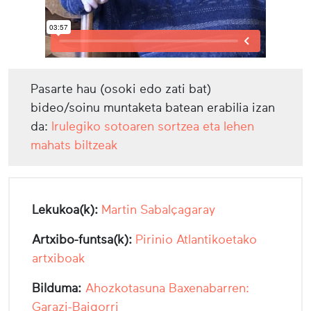
Pasarte hau (osoki edo zati bat)
bideo/soinu muntaketa batean erabilia izan
da:
Irulegiko sotoaren sortzea eta lehen
mahats biltzeak
Lekukoa(k):
Martin Sabalçagaray
Artxibo-funtsa(k):
Pirinio Atlantikoetako
artxiboak
Bilduma:
Ahozkotasuna Baxenabarren:
Garazi-Baigorri