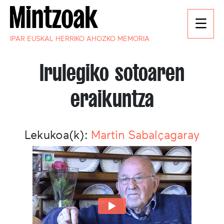
IPAR EUSKAL HERRIKO AHOZKO MEMORIA
Irulegiko sotoaren
eraikuntza
Lekukoa(k):
Martin Sabalçagaray