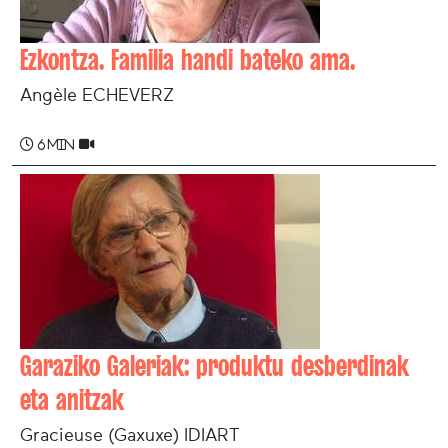
Ezkontza. Familia handi bateko ama.
Angèle ECHEVERZ
6 min
Garaziko Galeriak: produktu desberdinak
eta anitzak
Gracieuse (Gaxuxe) IDIART