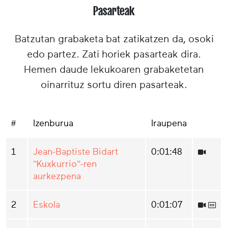
Pasarteak
Batzutan grabaketa bat zatikatzen da, osoki
edo partez. Zati horiek pasarteak dira.
Hemen daude lekukoaren grabaketetan
oinarrituz sortu diren pasarteak.
#
Izenburua
Iraupena
1
Jean-Baptiste Bidart
0:01:48
"Kuxkurrio"-ren
aurkezpena
2
Eskola
0:01:07