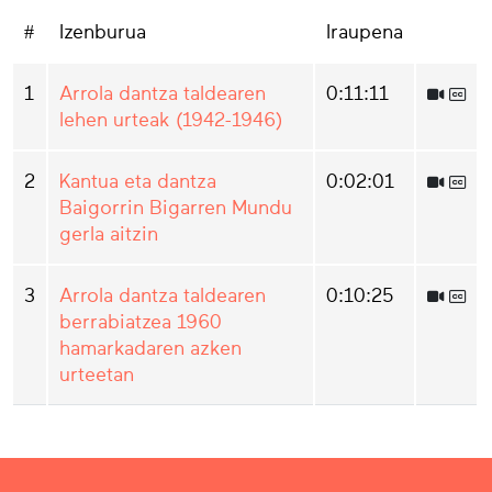
#
Izenburua
Iraupena
1
Arrola dantza taldearen
0:11:11
lehen urteak (1942-1946)
2
Kantua eta dantza
0:02:01
Baigorrin Bigarren Mundu
gerla aitzin
3
Arrola dantza taldearen
0:10:25
berrabiatzea 1960
hamarkadaren azken
urteetan