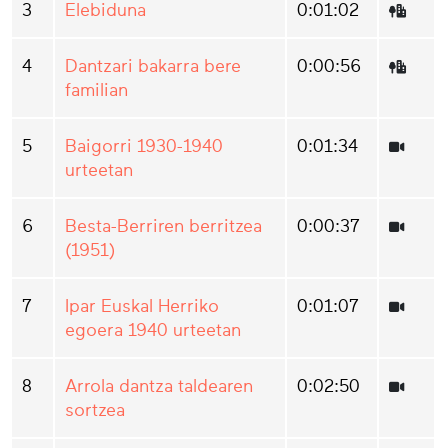
3
Elebiduna
0:01:02
4
Dantzari bakarra bere
0:00:56
familian
5
Baigorri 1930-1940
0:01:34
urteetan
6
Besta-Berriren berritzea
0:00:37
(1951)
7
Ipar Euskal Herriko
0:01:07
egoera 1940 urteetan
8
Arrola dantza taldearen
0:02:50
sortzea