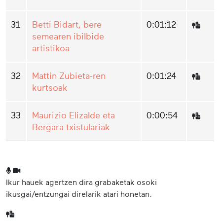
31
Betti Bidart, bere
0:01:12
semearen ibilbide
artistikoa
32
Mattin Zubieta-ren
0:01:24
kurtsoak
33
Maurizio Elizalde eta
0:00:54
Bergara txistulariak
Ikur hauek agertzen dira grabaketak osoki
ikusgai/entzungai direlarik atari honetan.