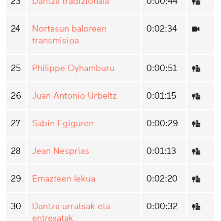
23
Dantza tradizionala
0:00:44
24
Nortasun baloreen
0:02:34
transmisioa
25
Philippe Oyhamburu
0:00:51
26
Juan Antonio Urbeltz
0:01:15
27
Sabin Egiguren
0:00:29
28
Jean Nesprias
0:01:13
29
Emazteen lekua
0:02:20
30
Dantza urratsak eta
0:00:32
entrexatak