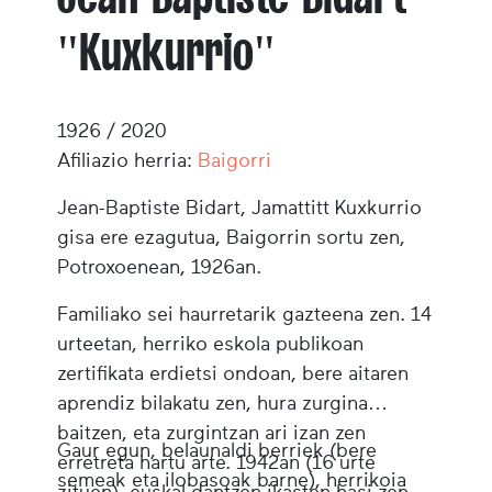
"Kuxkurrio"
1926 / 2020
Afiliazio herria:
Baigorri
Jean-Baptiste Bidart, Jamattitt Kuxkurrio
gisa ere ezagutua, Baigorrin sortu zen,
Potroxoenean, 1926an.
Familiako sei haurretarik gazteena zen. 14
urteetan, herriko eskola publikoan
zertifikata erdietsi ondoan, bere aitaren
aprendiz bilakatu zen, hura zurgina
baitzen, eta zurgintzan ari izan zen
Gaur egun, belaunaldi berriek (bere
erretreta hartu arte. 1942an (16 urte
semeak eta ilobasoak barne), herrikoia