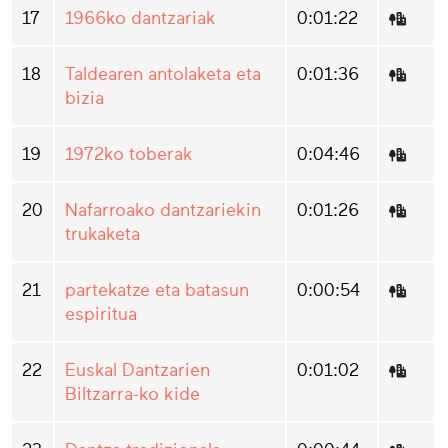
17
1966ko dantzariak
0:01:22
18
Taldearen antolaketa eta
0:01:36
bizia
19
1972ko toberak
0:04:46
20
Nafarroako dantzariekin
0:01:26
trukaketa
21
partekatze eta batasun
0:00:54
espiritua
22
Euskal Dantzarien
0:01:02
Biltzarra-ko kide