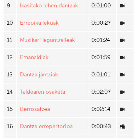
9
Ikasitako lehen dantzak
0:01:00
10
Errepika lekuak
0:00:27
11
Musikari laguntzaileak
0:01:24
12
Emanaldiak
0:01:59
13
Dantza jantziak
0:01:01
14
Taldearen osaketa
0:02:07
15
Berrosatzea
0:02:14
16
Dantza errepertorioa
0:00:43