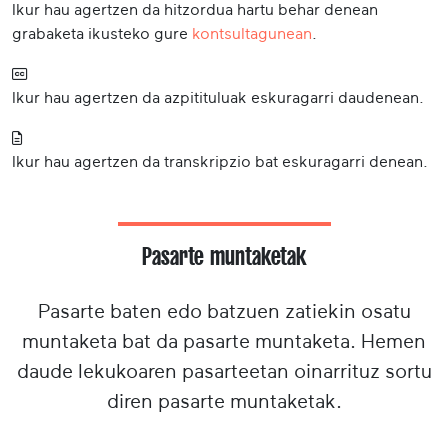
Ikur hau agertzen da hitzordua hartu behar denean
grabaketa ikusteko gure
kontsultagunean
.
Ikur hau agertzen da azpitituluak eskuragarri daudenean.
Ikur hau agertzen da transkripzio bat eskuragarri denean.
Pasarte muntaketak
Pasarte baten edo batzuen zatiekin osatu
muntaketa bat da pasarte muntaketa. Hemen
daude lekukoaren pasarteetan oinarrituz sortu
diren pasarte muntaketak.