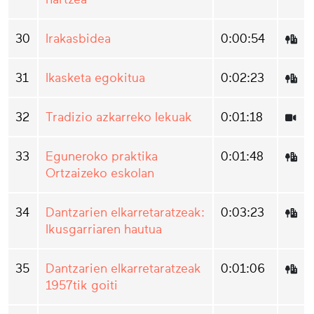
30
Irakasbidea
0:00:54
31
Ikasketa egokitua
0:02:23
32
Tradizio azkarreko lekuak
0:01:18
33
Eguneroko praktika
0:01:48
Ortzaizeko eskolan
34
Dantzarien elkarretaratzeak:
0:03:23
Ikusgarriaren hautua
35
Dantzarien elkarretaratzeak
0:01:06
1957tik goiti