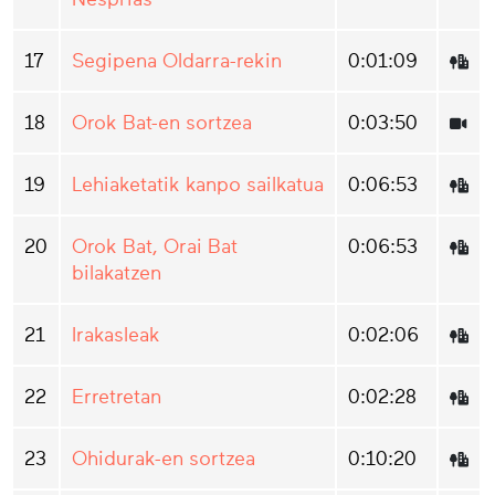
17
Segipena Oldarra-rekin
0:01:09
18
Orok Bat-en sortzea
0:03:50
19
Lehiaketatik kanpo sailkatua
0:06:53
20
Orok Bat, Orai Bat
0:06:53
bilakatzen
21
Irakasleak
0:02:06
22
Erretretan
0:02:28
23
Ohidurak-en sortzea
0:10:20