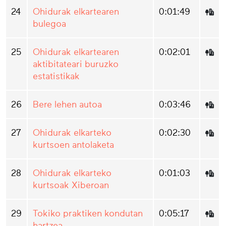
24
Ohidurak elkartearen
0:01:49
bulegoa
25
Ohidurak elkartearen
0:02:01
aktibitateari buruzko
estatistikak
26
Bere lehen autoa
0:03:46
27
Ohidurak elkarteko
0:02:30
kurtsoen antolaketa
28
Ohidurak elkarteko
0:01:03
kurtsoak Xiberoan
29
Tokiko praktiken kondutan
0:05:17
hartzea