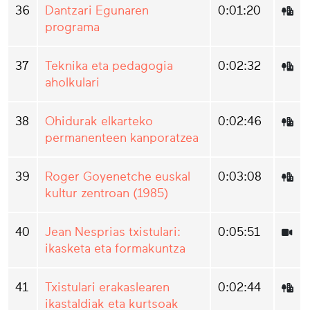
36
Dantzari Egunaren
0:01:20
programa
37
Teknika eta pedagogia
0:02:32
aholkulari
38
Ohidurak elkarteko
0:02:46
permanenteen kanporatzea
39
Roger Goyenetche euskal
0:03:08
kultur zentroan (1985)
40
Jean Nesprias txistulari:
0:05:51
ikasketa eta formakuntza
41
Txistulari erakaslearen
0:02:44
ikastaldiak eta kurtsoak