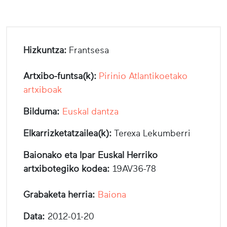
Hizkuntza:
Frantsesa
Artxibo-funtsa(k):
Pirinio Atlantikoetako
artxiboak
Bilduma:
Euskal dantza
Elkarrizketatzailea(k):
Terexa Lekumberri
Baionako eta Ipar Euskal Herriko
artxibotegiko kodea:
19AV36­-78
Grabaketa herria:
Baiona
Data:
2012-01-20