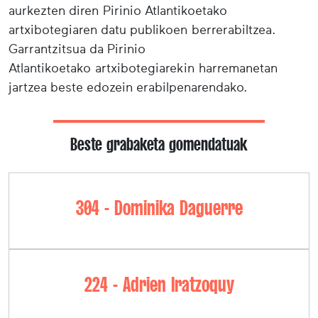
aurkezten diren Pirinio Atlantikoetako
artxibotegiaren datu publikoen berrerabiltzea.
Garrantzitsua da Pirinio
Atlantikoetako artxibotegiarekin harremanetan
jartzea beste edozein erabilpenarendako.
Beste grabaketa gomendatuak
304 - Dominika Daguerre
224 - Adrien Iratzoquy