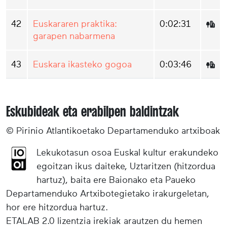
42
Euskararen praktika:
0:02:31
garapen nabarmena
43
Euskara ikasteko gogoa
0:03:46
Eskubideak eta erabilpen baldintzak
© Pirinio Atlantikoetako Departamenduko artxiboak
Lekukotasun osoa Euskal kultur erakundeko
egoitzan ikus daiteke, Uztaritzen (hitzordua
hartuz), baita ere Baionako eta Paueko
Departamenduko Artxibotegietako irakurgeletan,
hor ere hitzordua hartuz.
ETALAB 2.0 lizentzia irekiak arautzen du hemen