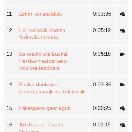
11
Lehen emanaldiak
0:03:36
12
Harremanak dantza
0:05:12
federakuntzekin
13
Baionako eta Euskal
0:05:18
Herriko nazioarteko
folklore festibala
14
Euskal dantzaren
0:03:36
berezitasunak eta bilakerak
15
Irakaspena gaur egun
0:02:25
16
Ariztizabal, Ospital,
0:01:15
Nesprias