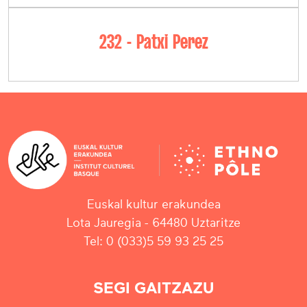
232 - Patxi Perez
Euskal kultur erakundea
Lota Jauregia - 64480 Uztaritze
Tel: 0 (033)5 59 93 25 25
SEGI GAITZAZU