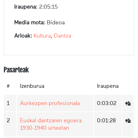
Iraupena:
2:05:15
Media mota:
Bideoa
Arloak:
Kultura
,
Dantza
Pasarteak
#
Izenburua
Iraupena
1
Aurkezpen profesionala
0:03:02
2
Euskal dantzaren egoera
0:01:28
1930-1940 urteetan