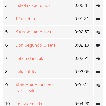
3
Eskola ezberdinak
0:00:41
4
12 urtetan
0:01:21
5
Kurtsoen antolaketa
0:02:57
6
Don Segundo Olaeta
0:02:18
7
Lehen dantzak
0:02:24
8
Irakasbidea
0:03:05
9
Xiberotar dantzaren
0:01:21
irakasleak
10
Emazteen lekua
0:04:20