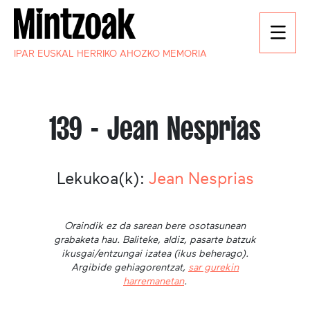
IPAR EUSKAL HERRIKO AHOZKO MEMORIA
139 - Jean Nesprias
Lekukoa(k):
Jean Nesprias
Oraindik ez da sarean bere osotasunean
grabaketa hau. Baliteke, aldiz, pasarte batzuk
ikusgai/entzungai izatea (ikus beherago).
Argibide gehiagorentzat,
sar gurekin
harremanetan
.