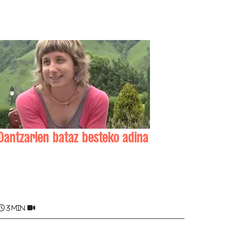
Dantzarien bataz besteko adina
Oihana LARRANDABURU , Maiteja
ACCOCEBERRY
3 min