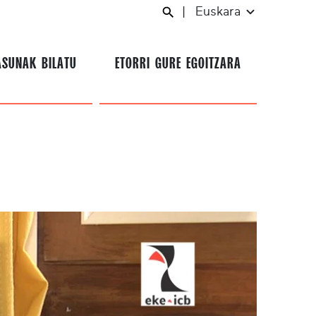
|
Euskara
ASUNAK BILATU
ETORRI GURE EGOITZARA