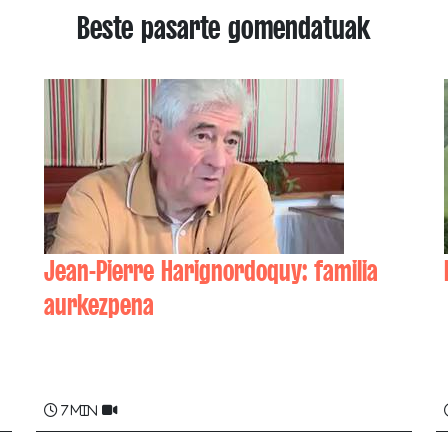
Beste pasarte gomendatuak
Jean-Pierre Harignordoquy: familia
aurkezpena
Jean-Pierre HARIGNORDOQUY , Laurent
HARIGNORDOQUY
7 min