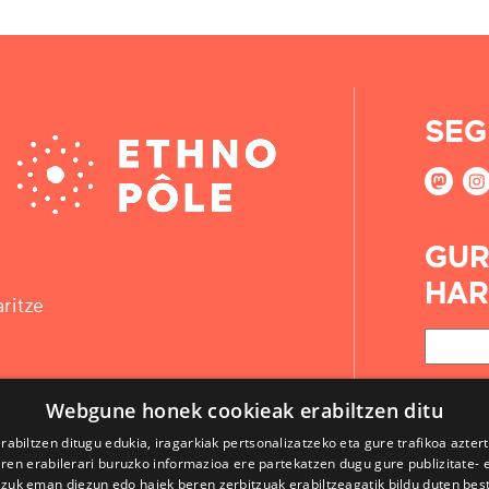
SEG
GUR
HAR
ritze
Webgune honek cookieak erabiltzen ditu
rabiltzen ditugu edukia, iragarkiak pertsonalizatzeko eta gure trafikoa azter
en erabilerari buruzko informazioa ere partekatzen dugu gure publizitate- et
 zuk eman diezun edo haiek beren zerbitzuak erabiltzeagatik bildu duten bes