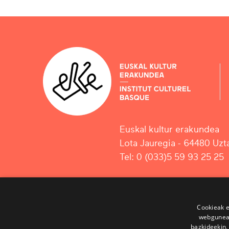
Euskal kultur erakundea
Lota Jauregia - 64480 Uzta
Tel: 0 (033)5 59 93 25 25
Cookieak e
webgunear
bazkideekin,