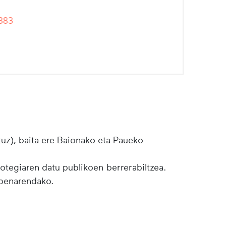
883
tuz), baita ere Baionako eta Paueko
botegiaren datu publikoen berrerabiltzea.
lpenarendako.