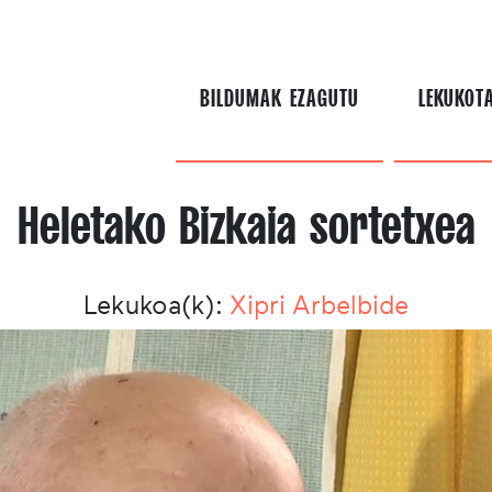
BILDUMAK EZAGUTU
LEKUKOT
Heletako Bizkaia sortetxea
Lekukoa(k):
Xipri Arbelbide