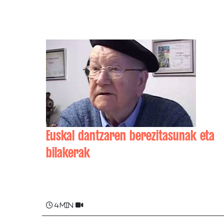
Euskal dantzaren berezitasunak eta
bilakerak
Jean NESPRIAS
4 min