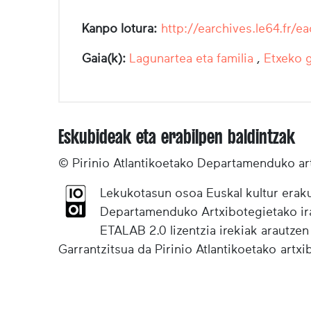
Kanpo lotura:
http://earchives.le64.f
Gaia(k):
Lagunartea eta familia
,
Etxeko g
Eskubideak eta erabilpen baldintzak
© Pirinio Atlantikoetako Departamenduko ar
Lekukotasun osoa Euskal kultur eraku
Departamenduko Artxibotegietako irak
ETALAB 2.0 lizentzia irekiak arautzen
Garrantzitsua da Pirinio Atlantikoetako artx