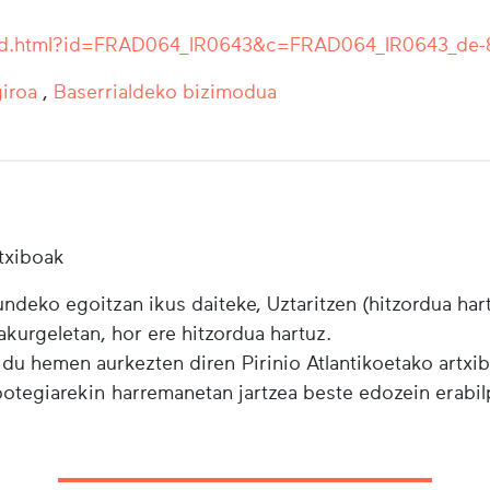
r/ead.html?id=FRAD064_IR0643&c=FRAD064_IR0643_de-
iroa
,
Baserrialdeko bizimodua
txiboak
ndeko egoitzan ikus daiteke, Uztaritzen (hitzordua har
urgeletan, hor ere hitzordua hartuz.
 du hemen aurkezten diren Pirinio Atlantikoetako artxi
ibotegiarekin harremanetan jartzea beste edozein erabi