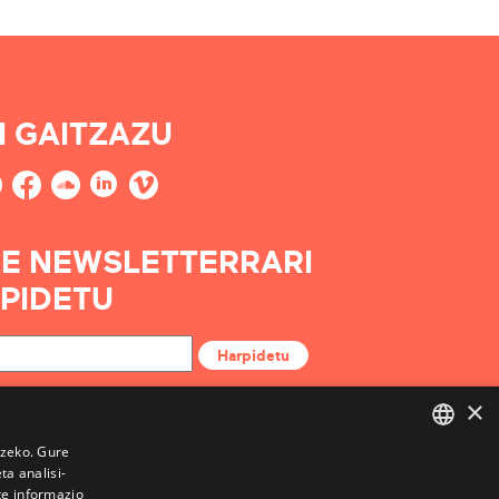
I GAITZAZU
E NEWSLETTERRARI
PIDETU
Harpidetu
×
tzeko. Gure
a analisi-
BASQUE
te informazio