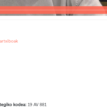
 artxiboak
otegiko kodea:
19 AV 881