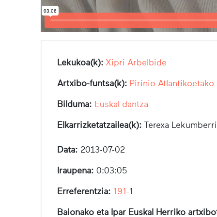
Lekukoa(k):
Xipri Arbelbide
Artxibo-funtsa(k):
Pirinio Atlantikoetako
Bilduma:
Euskal dantza
Elkarrizketatzailea(k):
Terexa Lekumberri
Data:
2013-07-02
Iraupena:
0:03:05
Erreferentzia:
191
-1
Baionako eta Ipar Euskal Herriko artxib