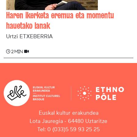
Haren ikerketa eremua eta momentu
hauetako lanak
Urtzi ETXEBERRIA
2 min
Euskal kultur erakundea
Lota Jauregia - 64480 Uztaritze
Tel: 0 (033)5 59 93 25 25