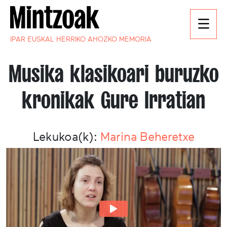
IPAR EUSKAL HERRIKO AHOZKO MEMORIA
Musika klasikoari buruzko
kronikak Gure Irratian
Lekukoa(k):
Marina Beheretxe