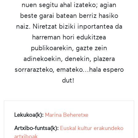
nuen segitu ahal izateko; agian
beste garai batean berriz hasiko
naiz. Niretzat biziki inportantea da
harreman hori edukitzea
publikoarekin, gazte zein
adinekoekin, denekin, plazera
sorrarazteko, emateko...hala espero
dut!
Lekukoa(k):
Marina Beheretxe
Artxibo-funtsa(k):
Euskal kultur erakundeko
artxiboak