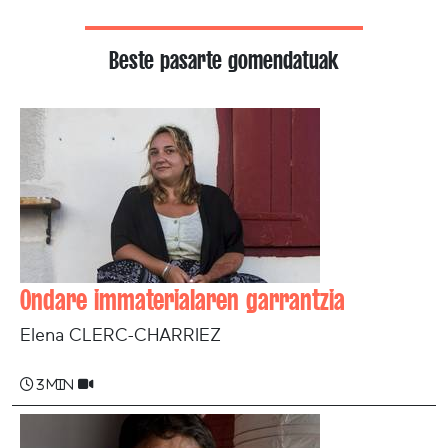
Beste pasarte gomendatuak
Ondare immaterialaren garrantzia
Elena CLERC-CHARRIEZ
3 min