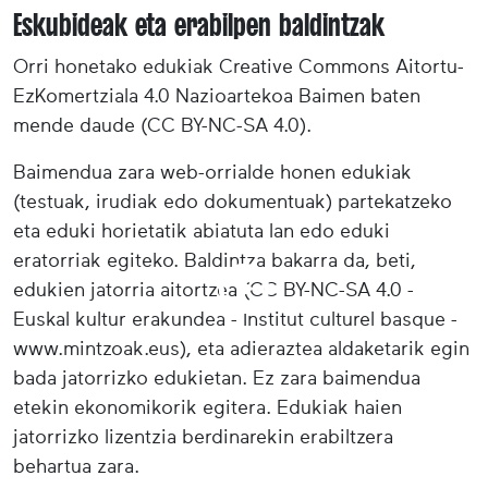
Eskubideak eta erabilpen baldintzak
Orri honetako edukiak Creative Commons Aitortu-
EzKomertziala 4.0 Nazioartekoa Baimen baten
mende daude (CC BY-NC-SA 4.0).
Baimendua zara web-orrialde honen edukiak
(testuak, irudiak edo dokumentuak) partekatzeko
eta eduki horietatik abiatuta lan edo eduki
eratorriak egiteko. Baldintza bakarra da, beti,
edukien jatorria aitortzea (CC BY-NC-SA 4.0 -
Euskal kultur erakundea - Institut culturel basque -
www.mintzoak.eus), eta adieraztea aldaketarik egin
bada jatorrizko edukietan. Ez zara baimendua
etekin ekonomikorik egitera. Edukiak haien
jatorrizko lizentzia berdinarekin erabiltzera
behartua zara.