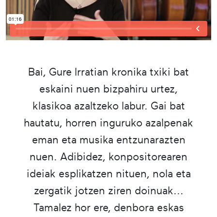
Bai, Gure Irratian kronika txiki bat
eskaini nuen bizpahiru urtez,
klasikoa azaltzeko labur. Gai bat
hautatu, horren inguruko azalpenak
eman eta musika entzunarazten
nuen. Adibidez, konpositorearen
ideiak esplikatzen nituen, nola eta
zergatik jotzen ziren doinuak...
Tamalez hor ere, denbora eskas