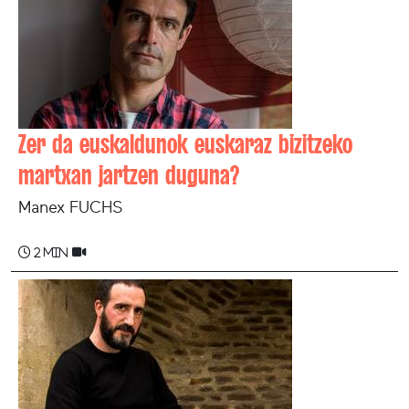
Zer da euskaldunok euskaraz bizitzeko
martxan jartzen duguna?
Manex FUCHS
2 min