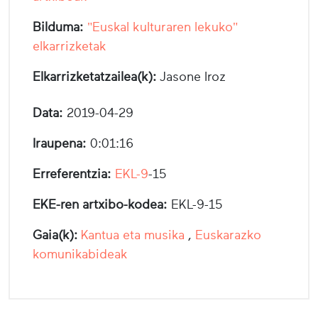
Bilduma:
"Euskal kulturaren lekuko"
elkarrizketak
Elkarrizketatzailea(k):
Jasone Iroz
Data:
2019-04-29
Iraupena:
0:01:16
Erreferentzia:
EKL-9
-15
EKE-ren artxibo-kodea:
EKL-9-15
Gaia(k):
Kantua eta musika
,
Euskarazko
komunikabideak