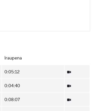
Iraupena
0:05:12
0:04:40
0:08:07