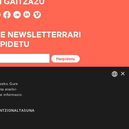
I GAITZAZU
E NEWSLETTERRARI
PIDETU
Harpidetu
×
tzeko. Gure
a analisi-
BASQUE
te informazio
FRENCH
SPANISH
NTZIONALTASUNA
ENGLISH