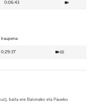
0:06:43
Iraupena
0:29:37
tuz), baita ere Baionako eta Paueko