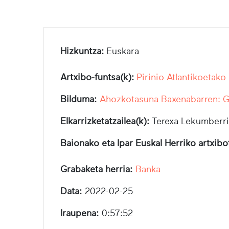
Hizkuntza:
Euskara
Artxibo-funtsa(k):
Pirinio Atlantikoetako
Bilduma:
Ahozkotasuna Baxenabarren: Ga
Elkarrizketatzailea(k):
Terexa Lekumberri
Baionako eta Ipar Euskal Herriko artxib
Grabaketa herria:
Banka
Data:
2022-02-25
Iraupena:
0:57:52