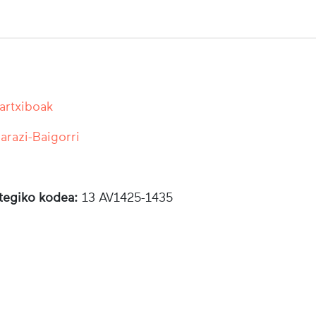
 artxiboak
razi-Baigorri
otegiko kodea:
13 AV1425-1435