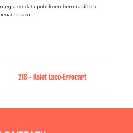
botegiaren datu publikoen berrerabiltzea.
lpenarendako.
218 - Kaiet Laco-Errecart