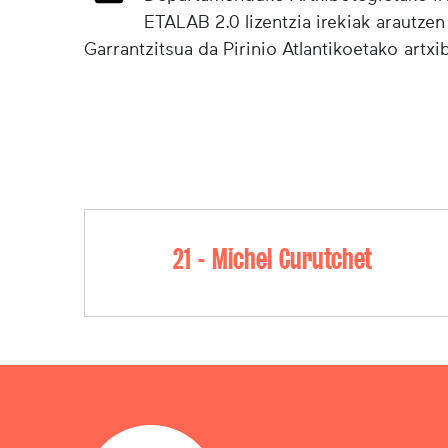
ETALAB 2.0 lizentzia irekiak arautzen
Garrantzitsua da Pirinio Atlantikoetako artx
21 - Michel Curutchet