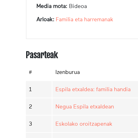
Media mota:
Bideoa
Arloak:
Familia eta harremanak
Pasarteak
#
Izenburua
1
Espila etxaldea: familia handia
2
Negua Espila etxaldean
3
Eskolako oroitzapenak