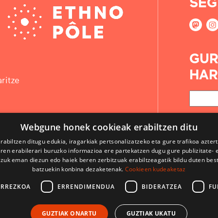
SEG
GUR
HAR
ritze
Webgune honek cookieak erabiltzen ditu
rabiltzen ditugu edukia, iragarkiak pertsonalizatzeko eta gure trafikoa azter
en erabilerari buruzko informazioa ere partekatzen dugu gure publizitate- et
 zuk eman diezun edo haiek beren zerbitzuak erabiltzeagatik bildu duten bes
batzuekin konbina dezaketenak.
Cookieen kudeaketaz
ARREZKOA
ERRENDIMENDUA
BIDERATZEA
FU
KONTAKTUA
GUZTIAK ONARTU
GUZTIAK UKATU