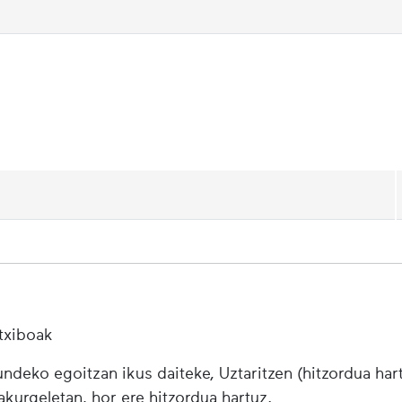
txiboak
ndeko egoitzan ikus daiteke, Uztaritzen (hitzordua har
urgeletan, hor ere hitzordua hartuz.