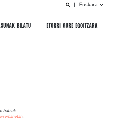
|
Euskara
ASUNAK BILATU
ETORRI GURE EGOITZARA
te batzuk
harremanetan
.