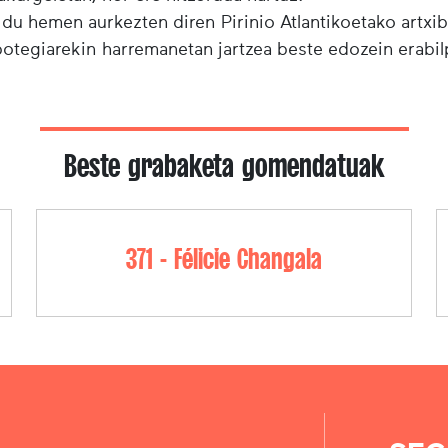
 du hemen aurkezten diren Pirinio Atlantikoetako artxi
ibotegiarekin harremanetan jartzea beste edozein erabi
Beste grabaketa gomendatuak
371 - Félicie Changala