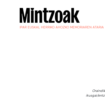
IPAR EUSKAL HERRIKO AHOZKO MEMORIAREN ATARIA
Oraindik
ikusgai/entz