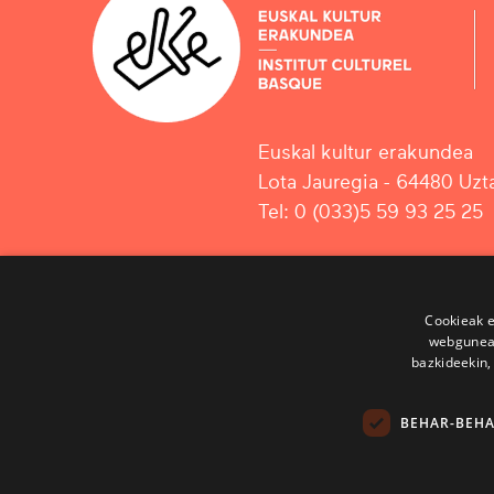
Euskal kultur erakundea
Lota Jauregia - 64480 Uzta
Tel: 0 (033)5 59 93 25 25
Cookieak e
webgunear
bazkideekin,
BEHAR-BEH