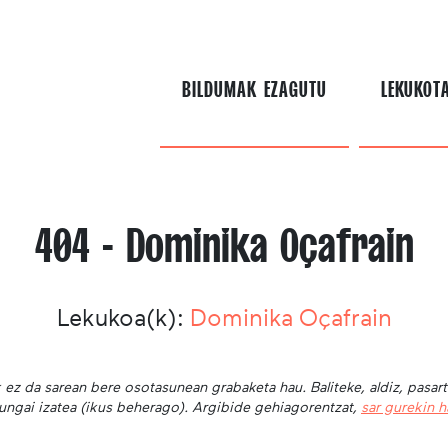
BILDUMAK EZAGUTU
LEKUKOT
404 - Dominika Oçafrain
Lekukoa(k):
Dominika Oçafrain
 ez da sarean bere osotasunean grabaketa hau. Baliteke, aldiz, pasar
ungai izatea (ikus beherago). Argibide gehiagorentzat,
sar gurekin 