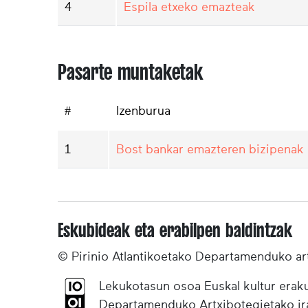
4
Espila etxeko emazteak
Pasarte muntaketak
#
Izenburua
1
Bost bankar emazteren bizipenak
Eskubideak eta erabilpen baldintzak
© Pirinio Atlantikoetako Departamenduko ar
Lekukotasun osoa Euskal kultur eraku
Departamenduko Artxibotegietako irak