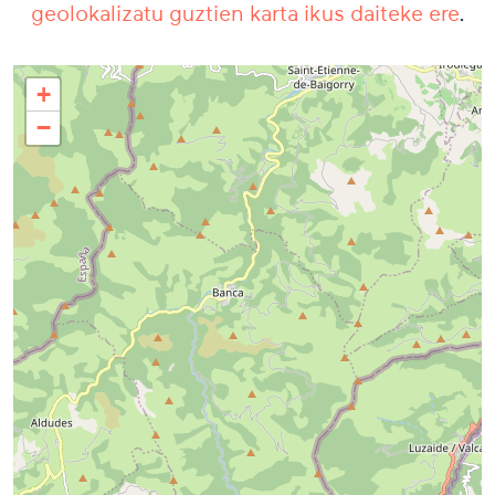
geolokalizatu guztien karta ikus daiteke ere
.
+
−