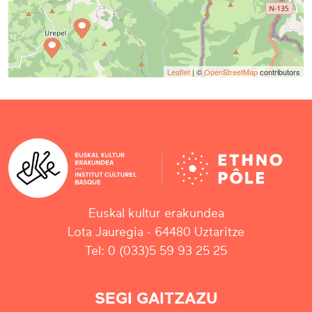
Leaflet
| ©
OpenStreetMap
contributors
Euskal kultur erakundea
Lota Jauregia - 64480 Uztaritze
Tel: 0 (033)5 59 93 25 25
SEGI GAITZAZU