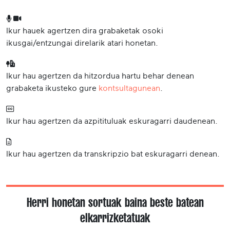
Ikur hauek agertzen dira grabaketak osoki
ikusgai/entzungai direlarik atari honetan.
Ikur hau agertzen da hitzordua hartu behar denean
grabaketa ikusteko gure
kontsultagunean
.
Ikur hau agertzen da azpitituluak eskuragarri daudenean.
Ikur hau agertzen da transkripzio bat eskuragarri denean.
Herri honetan sortuak baina beste batean
elkarrizketatuak