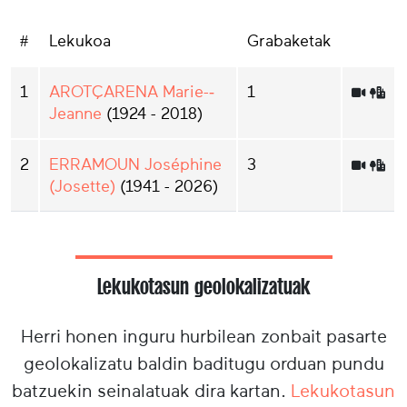
#
Lekukoa
Grabaketak
1
AROTÇARENA Marie-­
1
Jeanne
(1924 - 2018)
2
ERRAMOUN Joséphine
3
(Josette)
(1941 - 2026)
Lekukotasun geolokalizatuak
Herri honen inguru hurbilean zonbait pasarte
geolokalizatu baldin baditugu orduan pundu
batzuekin seinalatuak dira kartan.
Lekukotasun