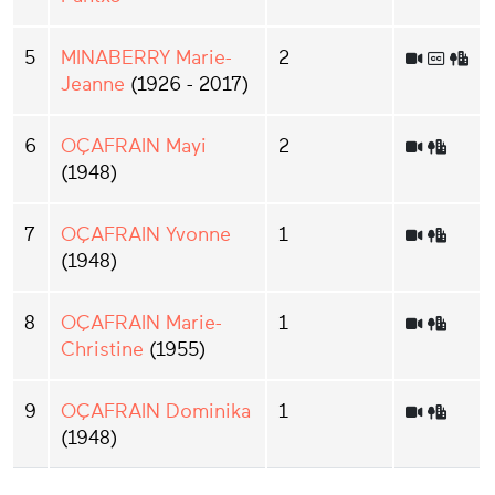
5
MINABERRY Marie-
2
Jeanne
(1926 - 2017)
6
OÇAFRAIN Mayi
2
(1948)
7
OÇAFRAIN Yvonne
1
(1948)
8
OÇAFRAIN Marie-
1
Christine
(1955)
9
OÇAFRAIN Dominika
1
(1948)